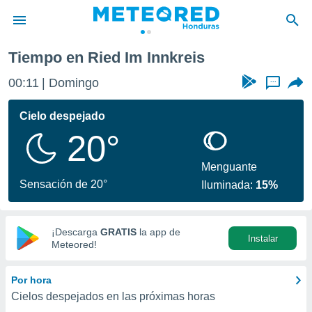
Tiempo en Ried Im Innkreis
privacidad
00:11
Domingo
...
o de
n) ha sido
Cielo despejado
or
20°
es para
ue la
 que se
Menguante
e calidad.
Sensación de 20°
Iluminada:
15%
eder a este
ediante las
opciones:
¡Descarga
GRATIS
la app de
Instalar
ookies y
Meteored!
e forma
Por hora
d digital
Cielos despejados en las próximas horas
ada, basada