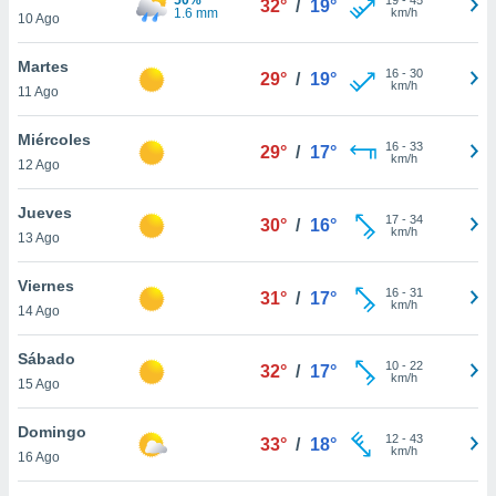
32°
/
19°
ublicidad y
1.6 mm
km/h
10 Ago
do en
Martes
 mismo.
16
-
30
29°
/
19°
km/h
sultar más
11 Ago
 en nuestra
 Cookies
y
Miércoles
16
-
33
29°
/
17°
ualquier
km/h
12 Ago
ento
Jueves
 botón
17
-
34
30°
/
16°
km/h
13 Ago
ación de
kies
 disponible
Viernes
16
-
31
31°
/
17°
e nuestra
km/h
14 Ago
.
Sábado
IVAMENTE,
10
-
22
32°
/
17°
km/h
15 Ago
as
Domingo
12
-
43
33°
/
18°
 a cookies
km/h
16 Ago
 no aceptar