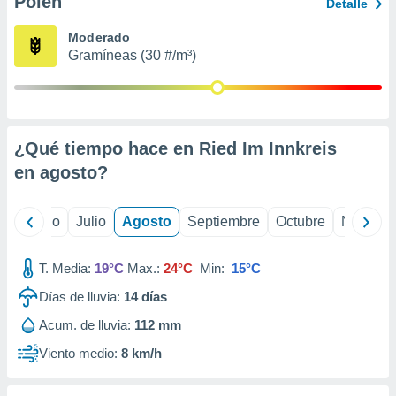
Polen
ados con el
Detalle
 seleccionar
o.
Moderado
Gramíneas (30 #/m³)
calización
precisa e
ión mediante
, publicidad
¿Qué tiempo hace en Ried Im Innkreis
dos,
en
agosto
?
 publicidad
,
ón de
yo
Junio
Julio
Agosto
Septiembre
Octubre
Noviemb
 desarrollo
s.
T. Media:
19°C
Max.:
24°C
Min:
15°C
tros 1199
ios
Días de lluvia:
14
días
Acum. de lluvia:
112 mm
Viento medio:
8 km/h