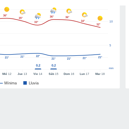
36°
36°
36°
35°
34°
10
33°
32°
5
22°
21°
21°
21°
21°
21°
21°
0.2
0.2
mm
Mié
12
Jue
13
Vie
14
Sáb
15
Dom
16
Lun
17
Mar
18
Mínima
Lluvia