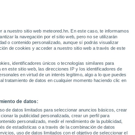
Aviso de nivel naranja
Alerta importante por altas
temperaturas en Racalmuto hoy
r a nuestro sitio web meteored.hn. En este caso, te informamos
h
tizar la navegación por el sitio web, pero no se utilizarán
dad o contenido personalizado, aunque sí podrás visualizar
ción de cookies y acceder a nuestro sitio web a través de este
via
Satélites
Modelos
es, identificadores únicos o tecnologías similares para
n este sitio web, las direcciones IP y los identificadores de
rsonales en virtud de un interés legítimo, algo a lo que puedes
 al tratamiento de datos en cualquier momento haciendo clic en
omingo
Lunes
Martes
Miércoles
9 Ago
10 Ago
11 Ago
12 Ago
miento de datos:
uso de datos limitados para seleccionar anuncios básicos, crear
50%
ccionar la publicidad personalizada, crear un perfil para
0.3 mm
ontenido personalizado, medir el rendimiento de la publicidad,
35°
/
21°
35°
/
22°
36°
/
22°
36°
/
21°
vés de estadísticas o a través de la combinación de datos
rvicios, uso de datos limitados con el objetivo de seleccionar el