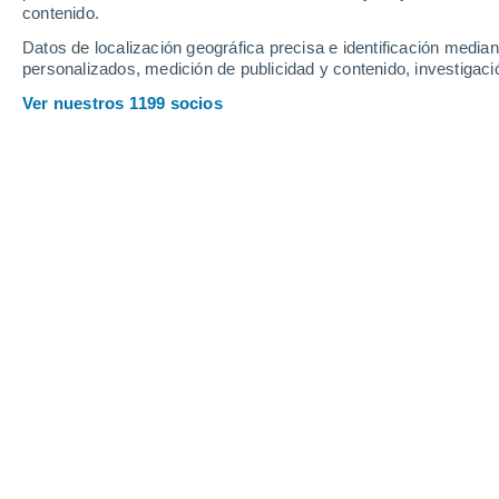
contenido.
14
-
33
km/h
16
-
35
km/h
16
13
-
31
km/h
Datos de localización geográfica precisa e identificación mediant
personalizados, medición de publicidad y contenido, investigació
Tiempo en Racalmuto hoy
, 6 de agos
Ver nuestros 1199 socios
Lluvia débil
30%
30°
17:00
0.5 mm
Sensación T.
31
Lluvia débil
30%
30°
18:00
0.2 mm
Sensación T.
31
Nubes y claros
29°
19:00
Sensación T.
30
Soleado
28°
20:00
Sensación T.
29
Cielo despejad
27°
21:00
Sensación T.
28