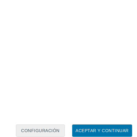
Calendario lunar
Lun
Mar
Mié
Jue
Vie
Sáb
Dom
6
7
8
9
10
11
12
13
14
15
16
17
18
19
CONFIGURACIÓN
ACEPTAR Y CONTINUAR
15