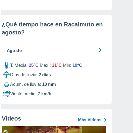
¿Qué tiempo hace en Racalmuto en
agosto
?
Agosto
T. Media:
25°C
Max.:
31°C
Min:
19°C
Días de lluvia:
2
días
Acum. de lluvia:
10 mm
Viento medio:
7 km/h
Vídeos
Más Vídeos