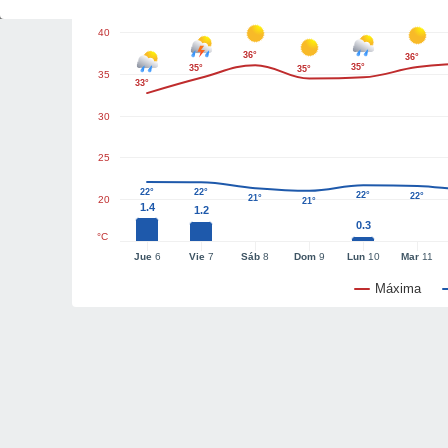
40
36°
36°
35°
35°
35°
35
33°
30
25
22°
22°
22°
22°
21°
20
21°
1.4
1.2
0.3
°C
Jue
6
Vie
7
Sáb
8
Dom
9
Lun
10
Mar
11
Máxima