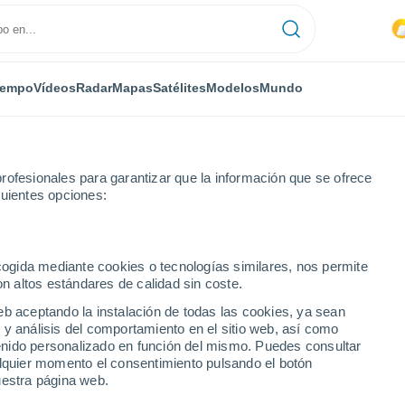
iempo
Vídeos
Radar
Mapas
Satélites
Modelos
Mundo
rofesionales para garantizar que la información que se ofrece
guientes opciones:
ecogida mediante cookies o tecnologías similares, nos permite
on altos estándares de calidad sin coste.
eb aceptando la instalación de todas las cookies, ya sean
 y análisis del comportamiento en el sitio web, así como
...
ntenido personalizado en función del mismo. Puedes consultar
alquier momento el consentimiento pulsando el botón
Por hora
uestra página web.
Cielos despejados en las
próximas horas