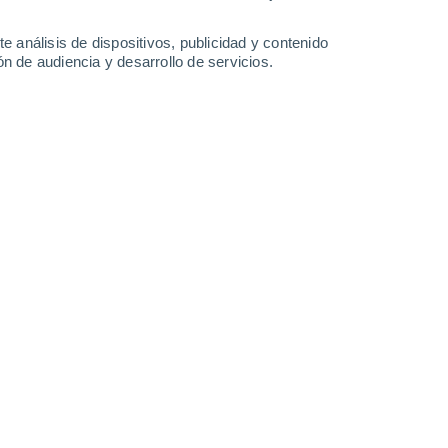
-
38
km/h
17
-
41
km/h
14
-
40
km/h
10
-
37
km/h
e análisis de dispositivos, publicidad y contenido
n de audiencia y desarrollo de servicios.
to
Oeste
3 Medio
°
7
-
30 km/h
FPS:
6-10
Noroeste
1 Bajo
°
8
-
20 km/h
FPS:
no
Noroeste
0 Bajo
°
7
-
20 km/h
FPS:
no
Noroeste
0 Bajo
°
7
-
17 km/h
FPS:
no
o
Noroeste
0 Bajo
°
6
-
14 km/h
FPS:
no