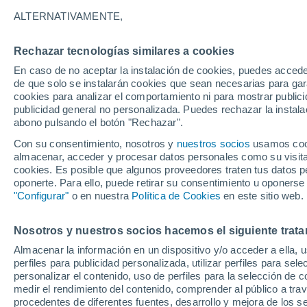
29°
ALTERNATIVAMENTE,
Rechazar tecnologías similares a cookies
Noroeste
En caso de no aceptar la instalación de cookies, puedes accede
Sensación de 30°
7
-
20 km/
de que solo se instalarán cookies que sean necesarias para garan
cookies para analizar el comportamiento ni para mostrar publici
publicidad general no personalizada. Puedes rechazar la instala
abono pulsando el botón "Rechazar".
Tiempo 1 - 7 días
Mapa de nubosidad
Radar de llu
Con su consentimiento, nosotros y
nuestros socios
usamos cooki
almacenar, acceder y procesar datos personales como su visita e
cookies. Es posible que algunos proveedores traten tus datos pe
oponerte. Para ello, puede retirar su consentimiento u oponerse
Mañana
Sábado
D
Hoy
"Configurar"
o en nuestra
Política de Cookies
en este sitio web.
7 Ago
8 Ago
6 Ago
Nosotros y nuestros socios hacemos el siguiente trata
Almacenar la información en un dispositivo y/o acceder a ella, 
60%
80%
perfiles para publicidad personalizada, utilizar perfiles para sele
1.2 mm
1.4 mm
personalizar el contenido, uso de perfiles para la selección de c
35°
/
22°
36°
/
21°
33°
/
22°
medir el rendimiento del contenido, comprender al público a tra
procedentes de diferentes fuentes, desarrollo y mejora de los se