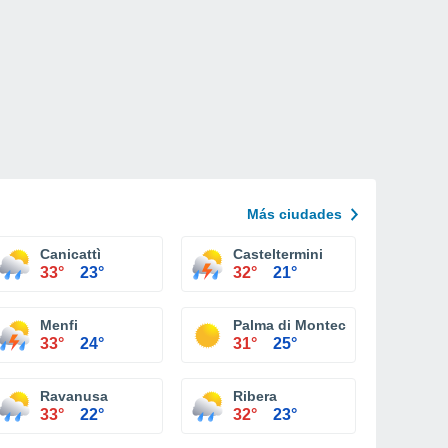
Más ciudades
Canicattì
Casteltermini
33°
23°
32°
21°
Menfi
Palma di Montechiaro
33°
24°
31°
25°
Ravanusa
Ribera
33°
22°
32°
23°