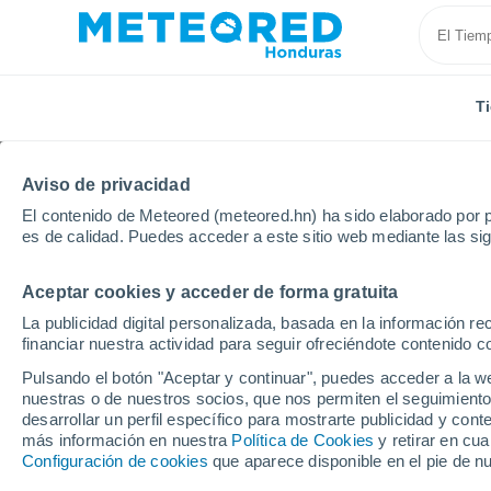
T
Aviso de privacidad
El contenido de Meteored (meteored.hn) ha sido elaborado por p
es de calidad. Puedes acceder a este sitio web mediante las si
Aceptar cookies y acceder de forma gratuita
Inicio
Italia
Provincia de Agrigento
Racalmuto
La publicidad digital personalizada, basada en la información r
financiar nuestra actividad para seguir ofreciéndote contenido c
Tiempo en Racalmuto
Pulsando el botón "Aceptar y continuar", puedes acceder a la w
nuestras o de nuestros socios, que nos permiten el seguimiento
18:56
Jueves
desarrollar un perfil específico para mostrarte publicidad y co
más información en nuestra
Política de Cookies
y retirar en cu
Configuración de cookies
que aparece disponible en el pie de n
Nubes y claros