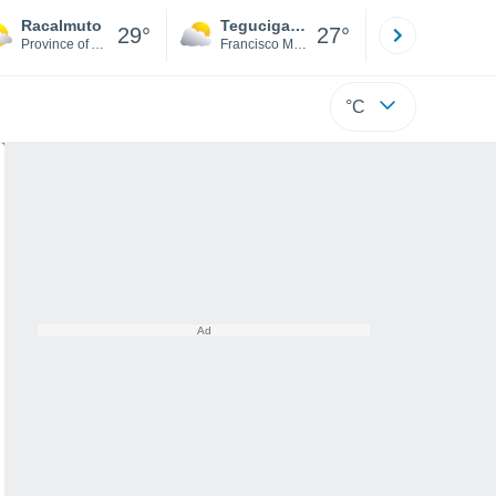
Racalmuto
Tegucigalpa
San Pedr
29°
27°
Province of Agrigento
Francisco Morazán
Cortés
°C