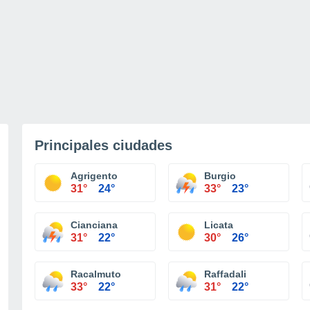
Principales ciudades
Agrigento
Burgio
31°
24°
33°
23°
Cianciana
Licata
31°
22°
30°
26°
Racalmuto
Raffadali
33°
22°
31°
22°