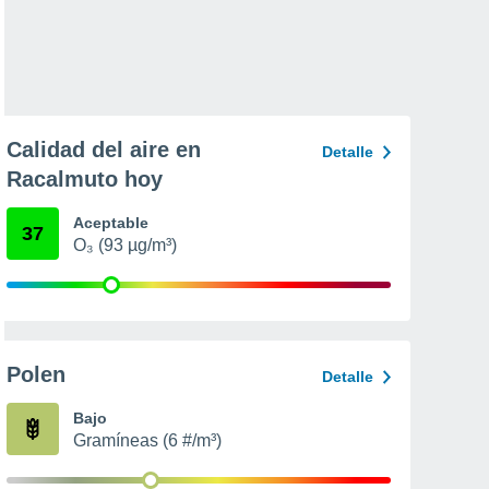
Calidad del aire en
Detalle
Racalmuto hoy
Aceptable
37
O₃ (93 µg/m³)
Polen
Detalle
Bajo
Gramíneas (6 #/m³)