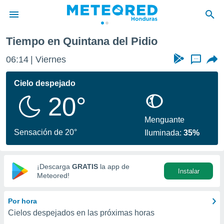
tana del Pidio
Tiempo en Quintana del Pidio
privacidad
06:14
Viernes
...
o de
n) ha sido
Cielo despejado
or
20°
es para
ue la
 que se
Menguante
e calidad.
Sensación de 20°
Iluminada:
35%
eder a este
ediante las
opciones:
¡Descarga
GRATIS
la app de
Instalar
ookies y
Meteored!
e forma
Por hora
d digital
Cielos despejados en las próximas horas
ada, basada