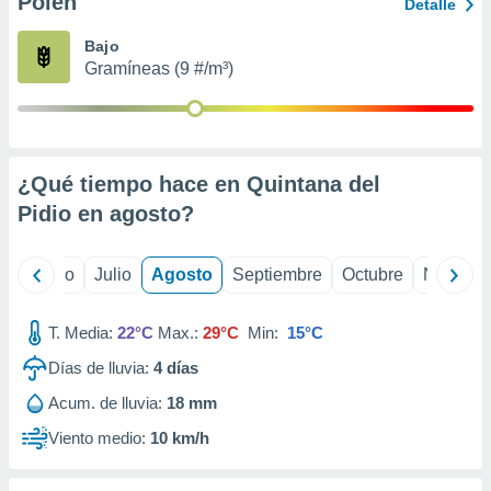
Polen
ados con el
Detalle
 seleccionar
o.
Bajo
Gramíneas (9 #/m³)
calización
precisa e
ión mediante
, publicidad
¿Qué tiempo hace en Quintana del
dos,
Pidio en
agosto
?
 publicidad
,
ón de
yo
Junio
Julio
Agosto
Septiembre
Octubre
Noviemb
 desarrollo
s.
T. Media:
22°C
Max.:
29°C
Min:
15°C
tros 1199
ios
Días de lluvia:
4
días
Acum. de lluvia:
18 mm
Viento medio:
10 km/h