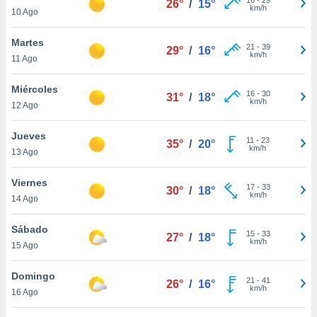
26°
/
15°
ublicidad y
km/h
10 Ago
do en
Martes
 mismo.
21
-
39
29°
/
16°
km/h
sultar más
11 Ago
 en nuestra
 Cookies
y
Miércoles
16
-
30
31°
/
18°
ualquier
km/h
12 Ago
ento
Jueves
 botón
11
-
23
35°
/
20°
km/h
13 Ago
ación de
kies
 disponible
Viernes
17
-
33
30°
/
18°
e nuestra
km/h
14 Ago
.
Sábado
IVAMENTE,
15
-
33
27°
/
18°
km/h
15 Ago
as
Domingo
21
-
41
26°
/
16°
 a cookies
km/h
16 Ago
 no aceptar