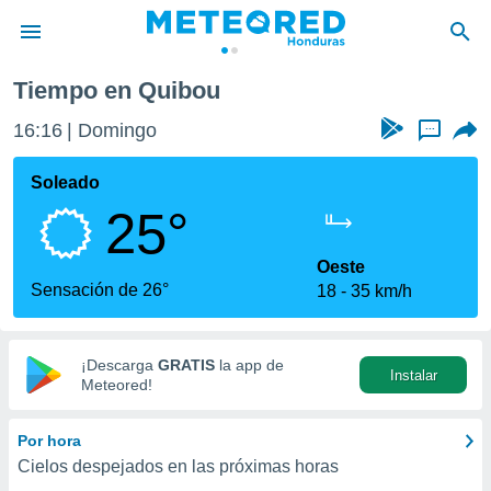
Tiempo en Quibou
privacidad
16:16
Domingo
...
o de
n) ha sido
Soleado
or
25°
es para
ue la
 que se
Oeste
e calidad.
Sensación de 26°
18
35 km/h
eder a este
ediante las
opciones:
¡Descarga
GRATIS
la app de
Instalar
ookies y
Meteored!
e forma
Por hora
d digital
Cielos despejados en las próximas horas
ada, basada