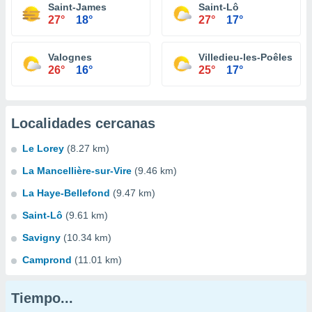
Saint-James
Saint-Lô
27°
18°
27°
17°
Valognes
Villedieu-les-Poêles
26°
16°
25°
17°
Localidades cercanas
Le Lorey
(8.27 km)
La Mancellière-sur-Vire
(9.46 km)
La Haye-Bellefond
(9.47 km)
Saint-Lô
(9.61 km)
Savigny
(10.34 km)
Camprond
(11.01 km)
Tiempo...