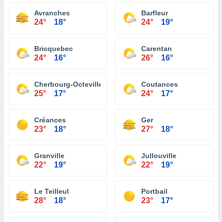
Avranches
Barfleur
24°
18°
24°
19°
Bricquebec
Carentan
24°
16°
26°
16°
Cherbourg-Octeville
Coutances
25°
17°
24°
17°
Créances
Ger
23°
18°
27°
18°
Granville
Jullouville
22°
19°
22°
19°
Le Teilleul
Portbail
28°
18°
23°
17°