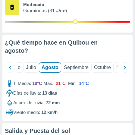
ados con el
Moderado
 seleccionar
Gramíneas (31 #/m³)
o.
calización
precisa e
ión mediante
¿Qué tiempo hace en Quibou en
, publicidad
agosto
?
dos,
 publicidad
,
yo
Junio
Julio
Agosto
Septiembre
Octubre
Noviemb
ón de
 desarrollo
T. Media:
18°C
Max.:
21°C
Min:
14°C
s.
Días de lluvia:
13
días
tros 1199
ios
Acum. de lluvia:
72 mm
Viento medio:
12 km/h
Salida y Puesta del sol