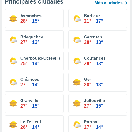
Principales ciudades
Más ciudades
Avranches
Barfleur
28°
15°
21°
17°
Bricquebec
Carentan
27°
13°
28°
13°
Cherbourg-Octeville
Coutances
25°
14°
28°
13°
Créances
Ger
27°
14°
28°
13°
Granville
Jullouville
27°
15°
27°
15°
Le Teilleul
Portbail
28°
14°
27°
14°