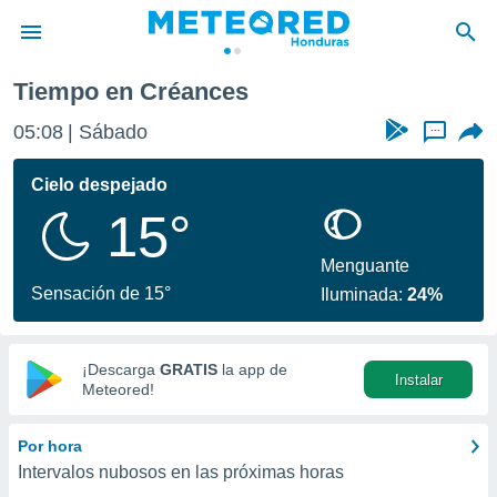
Tiempo en Créances
privacidad
05:08
Sábado
...
o de
n) ha sido
Cielo despejado
or
15°
es para
ue la
 que se
Menguante
e calidad.
Sensación de 15°
Iluminada:
24%
eder a este
ediante las
opciones:
¡Descarga
GRATIS
la app de
Instalar
ookies y
Meteored!
e forma
Por hora
d digital
Intervalos nubosos en las próximas horas
ada, basada