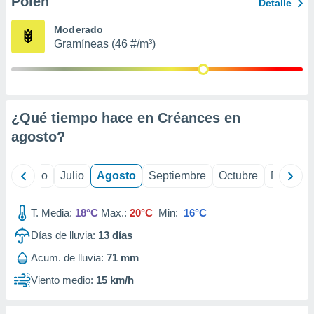
Polen
ados con el
Detalle
 seleccionar
o.
Moderado
Gramíneas (46 #/m³)
calización
precisa e
ión mediante
, publicidad
¿Qué tiempo hace en Créances en
dos,
agosto
?
 publicidad
,
ón de
yo
Junio
Julio
Agosto
Septiembre
Octubre
Noviemb
 desarrollo
s.
T. Media:
18°C
Max.:
20°C
Min:
16°C
tros 1199
ios
Días de lluvia:
13
días
Acum. de lluvia:
71 mm
Viento medio:
15 km/h