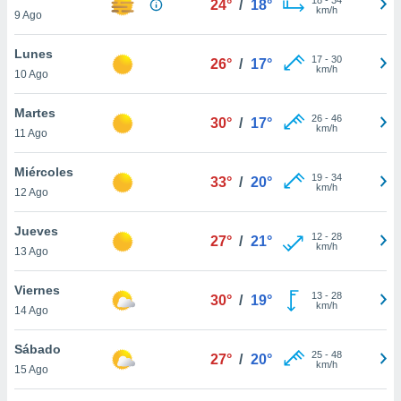
24°
/
18°
ublicidad y
km/h
9 Ago
do en
Lunes
 mismo.
17
-
30
26°
/
17°
km/h
sultar más
10 Ago
 en nuestra
 Cookies
y
Martes
26
-
46
30°
/
17°
ualquier
km/h
11 Ago
ento
Miércoles
 botón
19
-
34
33°
/
20°
km/h
12 Ago
ación de
kies
 disponible
Jueves
12
-
28
27°
/
21°
e nuestra
km/h
13 Ago
.
Viernes
IVAMENTE,
13
-
28
30°
/
19°
km/h
14 Ago
as
Sábado
25
-
48
27°
/
20°
 a cookies
km/h
15 Ago
 no aceptar