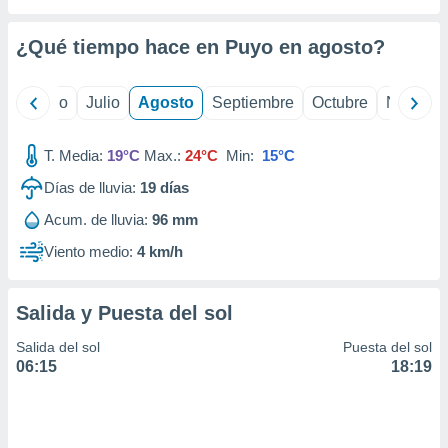
ados con el
 seleccionar
o.
¿Qué tiempo hace en Puyo en
agosto
?
calización
precisa e
yo
Junio
Julio
Agosto
Septiembre
Octubre
Noviemb
ión mediante
, publicidad
T. Media:
19°C
Max.:
24°C
Min:
15°C
dos,
Días de lluvia:
19
días
 publicidad
Acum. de lluvia:
96 mm
,
ón de
Viento medio:
4 km/h
 desarrollo
s.
Salida y Puesta del sol
tros 1199
ios
Salida del sol
Puesta del sol
06:15
18:19