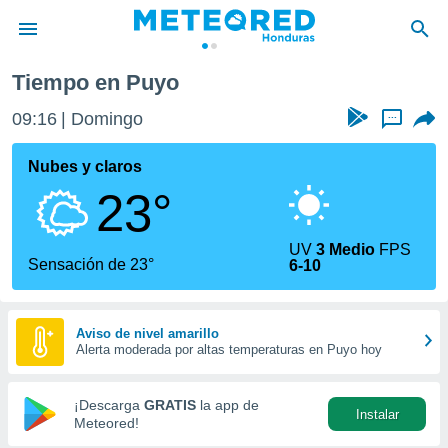
Tiempo en Puyo
privacidad
09:16
Domingo
...
o de
n) ha sido
Nubes y claros
or
23°
es para
ue la
 que se
UV
3 Medio
FPS
e calidad.
Sensación de 23°
6-10
eder a este
ediante las
opciones:
Aviso de nivel amarillo
Alerta moderada por altas temperaturas en Puyo hoy
ookies y
e forma
¡Descarga
GRATIS
la app de
Instalar
d digital
Meteored!
ada, basada