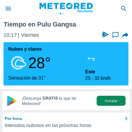
Tiempo en Pulu Gangsa
privacidad
10:17
Viernes
...
o de
n) ha sido
Nubes y claros
or
28°
es para
ue la
 que se
Este
e calidad.
Sensación de 31°
25
32 km/h
eder a este
ediante las
opciones:
¡Descarga
GRATIS
la app de
Instalar
ookies y
Meteored!
e forma
Por hora
d digital
Intervalos nubosos en las próximas horas
ada, basada