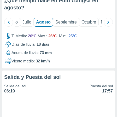
¿Qué tiempo hace en Pulu Gangsa en
ados con el
 seleccionar
agosto
?
o.
calización
yo
Junio
Julio
Agosto
Septiembre
Octubre
Noviemb
precisa e
ión mediante
T. Media:
26°C
Max.:
26°C
Min:
25°C
, publicidad
Días de lluvia:
18
días
dos,
Acum. de lluvia:
73 mm
 publicidad
,
Viento medio:
32 km/h
ón de
 desarrollo
s.
Salida y Puesta del sol
tros 1199
Salida del sol
Puesta del sol
ios
06:19
17:57