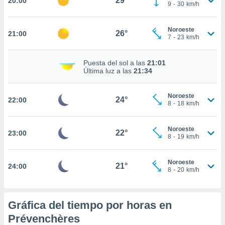
29°
20:00
ed.hn. En
9
-
30
km/h
te
 de que
Noroeste
talarán
26°
21:00
7
-
23
km/h
e sean
para
a
Puesta del sol a las
21:01
por el sitio
Última luz a las
21:34
o se
cookies para
Noroeste
24°
22:00
8
-
18
km/h
nto ni para
licidad o
Noroeste
22°
23:00
ado, aunque
8
-
19
km/h
sualizar
general no
Noroeste
ada. Puedes
21°
24:00
8
-
20
km/h
 instalación
y acceder a
io web a
Gráfica del tiempo por horas en
ste abono
 botón
Prévenchères
.