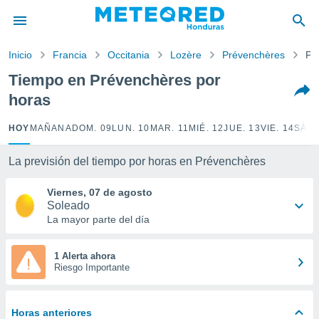
privacidad
o de
Inicio
Francia
Occitania
Lozère
Prévenchères
Po
n) ha sido
Tiempo en Prévenchères por
or
horas
es para
ue la
 que se
HOY
MAÑANA
DOM. 09
LUN. 10
MAR. 11
MIÉ. 12
JUE. 13
VIE. 14
SÁB.
e calidad.
eder a este
La previsión del tiempo por horas en Prévenchères
ediante las
opciones:
Viernes, 07 de agosto
Soleado
ookies y
La mayor parte del día
e forma
d digital
1 Alerta ahora
Riesgo Importante
ada, basada
mación
ediante
ecnologías
Horas anteriores