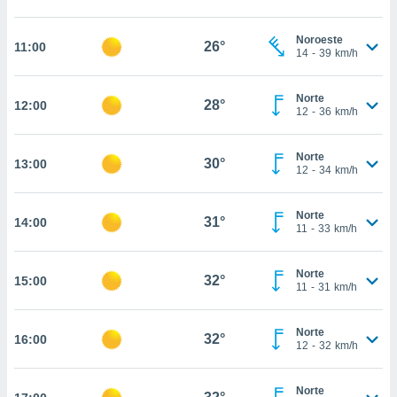
nos permite
estra
ara seguir
Noroeste
26°
11:00
14
-
39
km/h
e contenido
ACEPTAR
stándares
Y
sin coste.
CONTINUAR
Norte
28°
12:00
12
-
36
km/h
 botón
continuar",
CONFIGURACIÓN
der a la
Norte
30°
13:00
ndo la
12
-
34
km/h
 de todas
, ya sean
Norte
de nuestros
31°
14:00
11
-
33
km/h
 nos
 y análisis
Norte
32°
15:00
tamiento en
11
-
31
km/h
b, así como
un perfil
Norte
para
32°
16:00
12
-
32
km/h
ublicidad y
do en
Norte