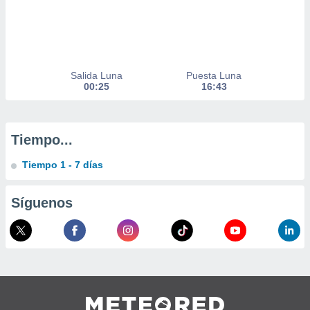
 de datos
er momento
ic en
o en
Salida Luna
Puesta Luna
 Cookies
en
00:25
16:43
eb.
y
socios
Tiempo...
el
Tiempo 1 - 7 días
to de
la
Síguenos
 en un
 y/o acceder
 de datos
ara
 anuncios
ar perfiles
idad
a, utilizar