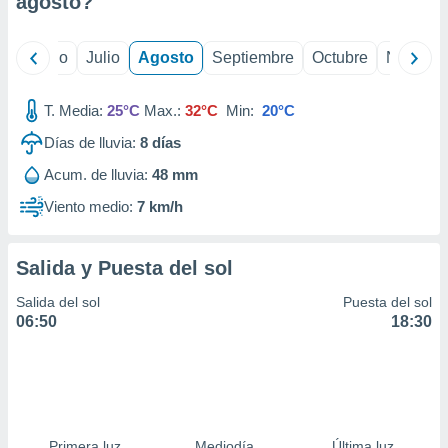
agosto
?
ados con el
 seleccionar
o.
yo
Junio
Julio
Agosto
Septiembre
Octubre
Noviemb
calización
precisa e
ión mediante
T. Media:
25°C
Max.:
32°C
Min:
20°C
Días de lluvia:
8
días
, publicidad
Acum. de lluvia:
48 mm
dos,
 publicidad
Viento medio:
7 km/h
,
ón de
 desarrollo
Salida y Puesta del sol
s.
Salida del sol
Puesta del sol
tros 1199
06:50
18:30
ios
Primera luz
Mediodía
Última luz