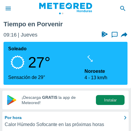
Tiempo en Porvenir
privacidad
09:16
Jueves
...
o de
n) ha sido
Soleado
or
27°
es para
ue la
 que se
Noroeste
e calidad.
Sensación de 29°
4
13 km/h
eder a este
ediante las
opciones:
¡Descarga
GRATIS
la app de
Instalar
ookies y
Meteored!
e forma
Por hora
d digital
Calor Húmedo Sofocante en las próximas horas
ada, basada