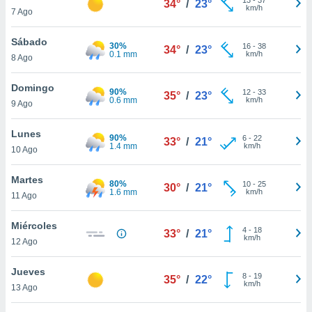
34°
/
23°
ublicidad y
km/h
7 Ago
do en
Sábado
 mismo.
30%
16
-
38
34°
/
23°
0.1 mm
km/h
sultar más
8 Ago
 en nuestra
 Cookies
y
Domingo
90%
12
-
33
35°
/
23°
ualquier
0.6 mm
km/h
9 Ago
ento
Lunes
 botón
90%
6
-
22
33°
/
21°
1.4 mm
km/h
10 Ago
ación de
kies
 disponible
Martes
80%
10
-
25
30°
/
21°
e nuestra
1.6 mm
km/h
11 Ago
.
Miércoles
IVAMENTE,
4
-
18
33°
/
21°
km/h
12 Ago
as
Jueves
8
-
19
35°
/
22°
 a cookies
km/h
13 Ago
 no aceptar