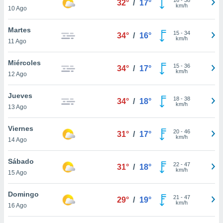
32°
/
17°
ublicidad y
km/h
10 Ago
do en
Martes
 mismo.
15
-
34
34°
/
16°
km/h
sultar más
11 Ago
 en nuestra
 Cookies
y
Miércoles
15
-
36
34°
/
17°
ualquier
km/h
12 Ago
ento
Jueves
 botón
18
-
38
34°
/
18°
km/h
13 Ago
ación de
kies
 disponible
Viernes
20
-
46
31°
/
17°
e nuestra
km/h
14 Ago
.
Sábado
IVAMENTE,
22
-
47
31°
/
18°
km/h
15 Ago
as
Domingo
21
-
47
29°
/
19°
 a cookies
km/h
16 Ago
 no aceptar