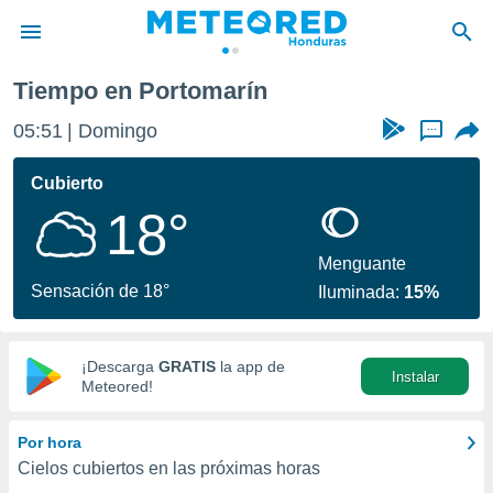
Tiempo en Portomarín
privacidad
05:51
Domingo
...
o de
n) ha sido
Cubierto
or
18°
es para
ue la
 que se
Menguante
e calidad.
Sensación de 18°
Iluminada:
15%
eder a este
ediante las
opciones:
¡Descarga
GRATIS
la app de
Instalar
ookies y
Meteored!
e forma
Por hora
d digital
Cielos cubiertos en las próximas horas
ada, basada