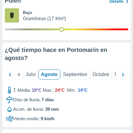
Polen
ados con el
Detalle
 seleccionar
o.
Bajo
Gramíneas (17 #/m³)
calización
precisa e
ión mediante
, publicidad
¿Qué tiempo hace en Portomarín en
dos,
agosto
?
 publicidad
,
ón de
yo
Junio
Julio
Agosto
Septiembre
Octubre
Noviemb
 desarrollo
s.
T. Media:
19°C
Max.:
24°C
Min:
14°C
tros 1199
ios
Días de lluvia:
7
días
Acum. de lluvia:
39 mm
Viento medio:
9 km/h