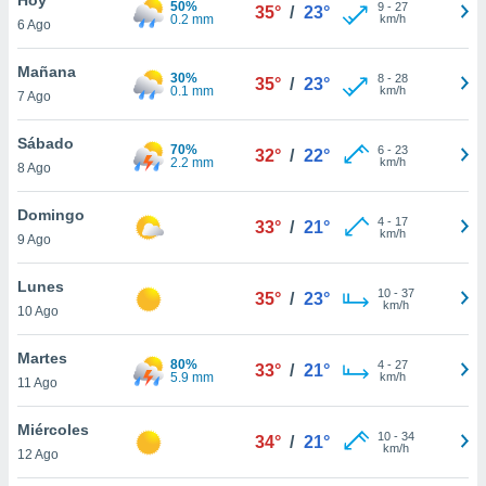
50%
ublicidad y
9
-
27
35°
/
23°
0.2 mm
km/h
6 Ago
do en
 mismo.
Mañana
30%
8
-
28
35°
/
23°
sultar más
0.1 mm
km/h
7 Ago
 en nuestra
 Cookies
y
Sábado
70%
6
-
23
ualquier
32°
/
22°
2.2 mm
km/h
8 Ago
ento
 botón
Domingo
4
-
17
33°
/
21°
ación de
km/h
9 Ago
kies
 disponible
Lunes
10
-
37
e nuestra
35°
/
23°
km/h
10 Ago
.
Martes
IVAMENTE,
80%
4
-
27
33°
/
21°
5.9 mm
km/h
11 Ago
as
Miércoles
10
-
34
34°
/
21°
 a cookies
km/h
12 Ago
 no aceptar