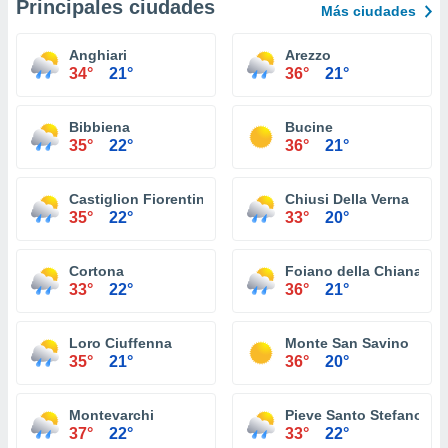
Principales ciudades
Más ciudades
Anghiari
Arezzo
34°
21°
36°
21°
Bibbiena
Bucine
35°
22°
36°
21°
Castiglion Fiorentino
Chiusi Della Verna
35°
22°
33°
20°
Cortona
Foiano della Chiana
33°
22°
36°
21°
Loro Ciuffenna
Monte San Savino
35°
21°
36°
20°
Montevarchi
Pieve Santo Stefano
37°
22°
33°
22°