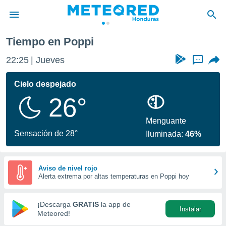
Tiempo en Poppi
privacidad
22:25
Jueves
...
o de
n) ha sido
Cielo despejado
or
26°
es para
ue la
 que se
Menguante
e calidad.
Sensación de 28°
Iluminada:
46%
eder a este
ediante las
opciones:
Aviso de nivel rojo
Alerta extrema por altas temperaturas en Poppi hoy
ookies y
e forma
¡Descarga
GRATIS
la app de
Instalar
d digital
Meteored!
ada, basada