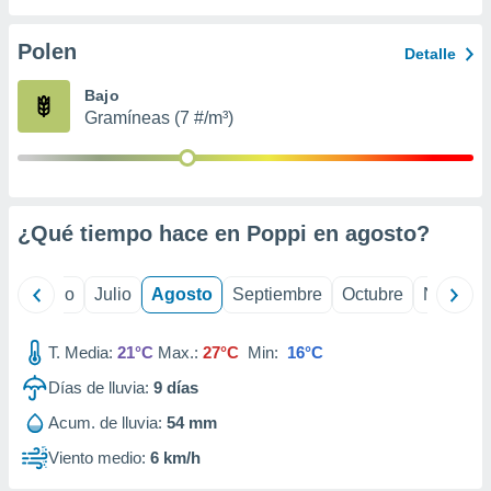
ados con el
 seleccionar
o.
Polen
Detalle
calización
Bajo
precisa e
Gramíneas (7 #/m³)
ión mediante
, publicidad
dos,
 publicidad
¿Qué tiempo hace en Poppi en
agosto
?
,
ón de
 desarrollo
yo
Junio
Julio
Agosto
Septiembre
Octubre
Noviemb
s.
tros 1199
T. Media:
21°C
Max.:
27°C
Min:
16°C
ios
Días de lluvia:
9
días
Acum. de lluvia:
54 mm
Viento medio:
6 km/h