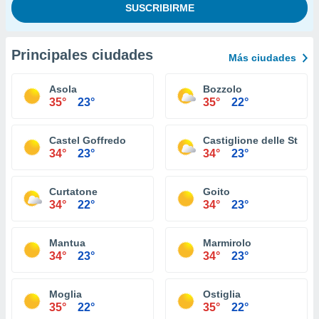
Principales ciudades
Más ciudades
Asola
Bozzolo
35°
23°
35°
22°
Castel Goffredo
Castiglione delle Stivie
34°
23°
34°
23°
Curtatone
Goito
34°
22°
34°
23°
Mantua
Marmirolo
34°
23°
34°
23°
Moglia
Ostiglia
35°
22°
35°
22°