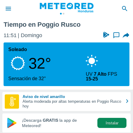
Tiempo en Poggio Rusco
privacidad
11:51
Domingo
...
o de
n) ha sido
Soleado
or
32°
es para
ue la
 que se
UV
7 Alto
FPS
e calidad.
Sensación de 32°
15-25
eder a este
ediante las
opciones:
Aviso de nivel amarillo
Alerta moderada por altas temperaturas en Poggio Rusco
ookies y
hoy
e forma
¡Descarga
GRATIS
la app de
Instalar
d digital
Meteored!
ada, basada