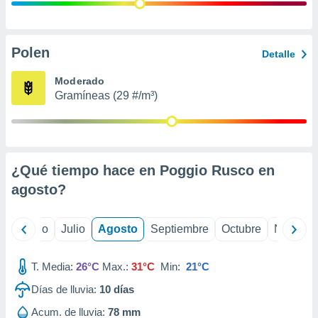
ados con el
 seleccionar
o.
calización
Polen
Detalle
precisa e
ión mediante
Moderado
Gramíneas (29 #/m³)
, publicidad
dos,
 publicidad
,
¿Qué tiempo hace en Poggio Rusco en
ón de
 desarrollo
agosto
?
s.
tros 1199
yo
Junio
Julio
Agosto
Septiembre
Octubre
Noviemb
ios
T. Media:
26°C
Max.:
31°C
Min:
21°C
Días de lluvia:
10
días
Acum. de lluvia:
78 mm