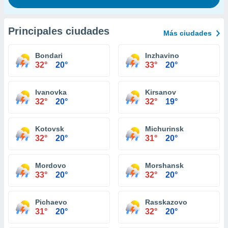
Principales ciudades
Más ciudades
Bondari
Inzhavino
32°
20°
33°
20°
Ivanovka
Kirsanov
32°
20°
32°
19°
Kotovsk
Michurinsk
32°
20°
31°
20°
Mordovo
Morshansk
33°
20°
32°
20°
Pichaevo
Rasskazovo
31°
20°
32°
20°