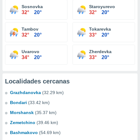
Sosnovka
Staroyurevo
32°
20°
32°
20°
Tambov
Tokarevka
32°
20°
33°
20°
Uvarovo
Zherdevka
34°
20°
33°
20°
Localidades cercanas
Grazhdanovka
(32.29 km)
Bondari
(33.42 km)
Morshansk
(35.37 km)
Zemetchino
(39.46 km)
Bashmakovo
(54.69 km)