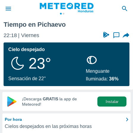
Tiempo en Pichaevo
privacidad
22:18
Viernes
...
o de
n) ha sido
Cielo despejado
or
23°
es para
ue la
 que se
Menguante
e calidad.
Sensación de 22°
Iluminada:
36%
eder a este
ediante las
opciones:
¡Descarga
GRATIS
la app de
Instalar
ookies y
Meteored!
e forma
Por hora
d digital
Cielos despejados en las próximas horas
ada, basada