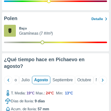
ados con el
 seleccionar
o.
calización
Polen
Detalle
precisa e
ión mediante
Bajo
Gramíneas (7 #/m³)
, publicidad
dos,
 publicidad
,
¿Qué tiempo hace en Pichaevo en
ón de
 desarrollo
agosto
?
s.
tros 1199
yo
Junio
Julio
Agosto
Septiembre
Octubre
Noviemb
ios
T. Media:
19°C
Max.:
24°C
Min:
13°C
Días de lluvia:
9
días
Acum. de lluvia:
57 mm