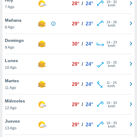
ublicidad y
19
-
32
28°
/
24°
km/h
7 Ago
do en
 mismo.
Mañana
14
-
26
29°
/
23°
sultar más
km/h
8 Ago
 en nuestra
 Cookies
y
Domingo
14
-
23
ualquier
30°
/
24°
km/h
9 Ago
ento
 botón
Lunes
15
-
25
29°
/
24°
ación de
km/h
10 Ago
kies
 disponible
Martes
11
-
24
e nuestra
29°
/
24°
km/h
11 Ago
.
Miércoles
IVAMENTE,
19
-
33
29°
/
24°
km/h
12 Ago
as
Jueves
19
-
33
29°
/
24°
 a cookies
km/h
13 Ago
 no aceptar