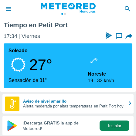
Tiempo en Petit Port
privacidad
17:34
Viernes
...
o de
n) ha sido
Soleado
or
27°
es para
ue la
 que se
Noreste
e calidad.
Sensación de 31°
19
32 km/h
eder a este
ediante las
opciones:
Aviso de nivel amarillo
Alerta moderada por altas temperaturas en Petit Port hoy
ookies y
e forma
¡Descarga
GRATIS
la app de
Instalar
d digital
Meteored!
ada, basada