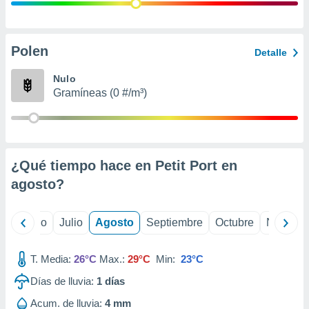
ados con el
 seleccionar
o.
calización
Polen
Detalle
precisa e
ión mediante
Nulo
Gramíneas (0 #/m³)
, publicidad
dos,
 publicidad
,
¿Qué tiempo hace en Petit Port en
ón de
 desarrollo
agosto
?
s.
tros 1199
yo
Junio
Julio
Agosto
Septiembre
Octubre
Noviemb
ios
T. Media:
26°C
Max.:
29°C
Min:
23°C
Días de lluvia:
1
días
Acum. de lluvia:
4 mm