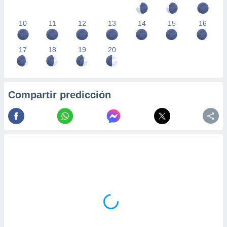
10
11
12
13
14
15
16
17
18
19
20
Compartir predicción