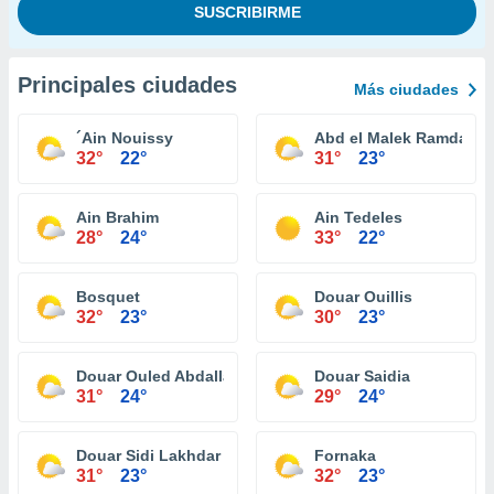
Principales ciudades
Más ciudades
´Ain Nouissy
Abd el Malek Ramdane
32°
22°
31°
23°
Ain Brahim
Ain Tedeles
28°
24°
33°
22°
Bosquet
Douar Ouillis
32°
23°
30°
23°
Douar Ouled Abdallah
Douar Saidia
31°
24°
29°
24°
Douar Sidi Lakhdar
Fornaka
31°
23°
32°
23°