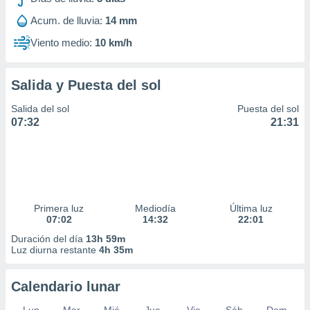
ar perfiles
Acum. de lluvia:
14 mm
idad
a, utilizar
Viento medio:
10 km/h
a
 la
Salida y Puesta del sol
da, crear un
personalizar
Salida del sol
Puesta del sol
o, uso de
07:32
21:31
a la
e contenido
do, medir el
 de la
medir el
 del
 comprender
Primera luz
Mediodía
Última luz
 través de
07:02
14:32
22:01
s o a través
Duración del día
13h 59m
nación de
Luz diurna restante
4h 35m
edentes de
fuentes,
Calendario lunar
y mejora de
os, uso de