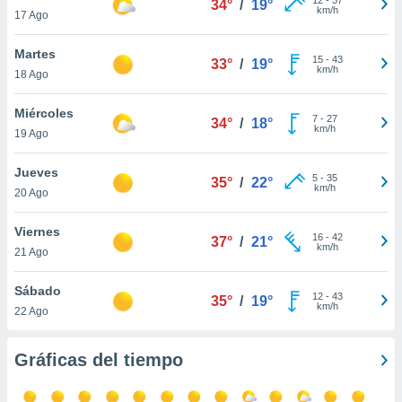
34°
/
19°
ublicidad y
km/h
17 Ago
do en
Martes
 mismo.
15
-
43
33°
/
19°
km/h
sultar más
18 Ago
 en nuestra
 Cookies
y
Miércoles
7
-
27
34°
/
18°
ualquier
km/h
19 Ago
ento
Jueves
 botón
5
-
35
35°
/
22°
km/h
20 Ago
ación de
kies
 disponible
Viernes
16
-
42
37°
/
21°
e nuestra
km/h
21 Ago
.
Sábado
IVAMENTE,
12
-
43
35°
/
19°
km/h
22 Ago
as
Gráficas del tiempo
 a cookies
 no aceptar