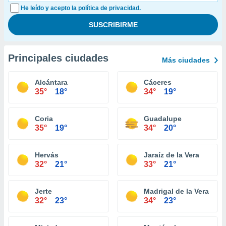
He leído y acepto la política de privacidad.
Principales ciudades
Más ciudades
Alcántara
Cáceres
35°
18°
34°
19°
Coria
Guadalupe
35°
19°
34°
20°
Hervás
Jaraíz de la Vera
32°
21°
33°
21°
Jerte
Madrigal de la Vera
32°
23°
34°
23°