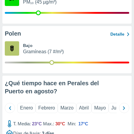
PM₁₀ (45 µg/m³)
retirar su
ento u
 de datos
er momento
Polen
ic en
Detalle
o en
Bajo
 Cookies
en
Gramíneas (7 #/m³)
eb.
y
socios
el
¿Qué tiempo hace en Perales del
to de
Puerto en
agosto
?
la
Enero
Febrero
Marzo
Abril
Mayo
Junio
Ju
 en un
 y/o acceder
 de datos
T. Media:
23°C
Max.:
30°C
Min:
17°C
ara
 anuncios
Días de lluvia:
3
días