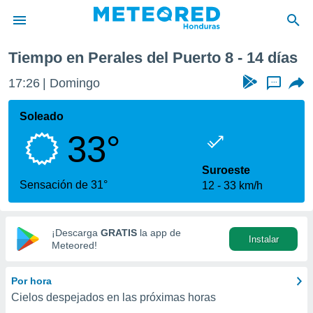
es del Puerto
Próxima semana
Tiempo en Perales del Puerto 8 - 14 días
privacidad
17:26
Domingo
...
o de
n) ha sido
Soleado
or
33°
es para
ue la
 que se
Suroeste
e calidad.
Sensación de 31°
12
33 km/h
eder a este
ediante las
opciones:
¡Descarga
GRATIS
la app de
Instalar
ookies y
Meteored!
e forma
Por hora
d digital
Cielos despejados en las próximas horas
ada, basada