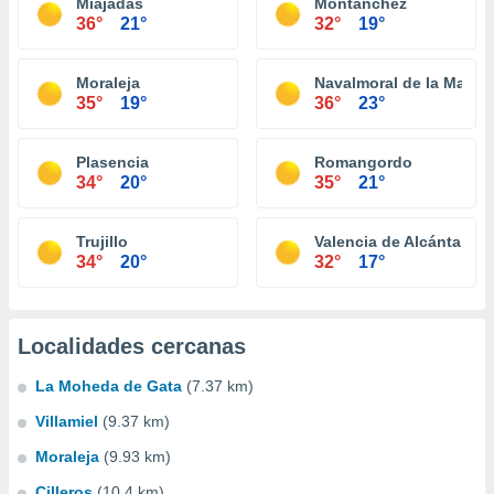
Miajadas
Montánchez
36°
21°
32°
19°
Moraleja
Navalmoral de la Mata
35°
19°
36°
23°
Plasencia
Romangordo
34°
20°
35°
21°
Trujillo
Valencia de Alcántara
34°
20°
32°
17°
Localidades cercanas
La Moheda de Gata
(7.37 km)
Villamiel
(9.37 km)
Moraleja
(9.93 km)
Cilleros
(10.4 km)