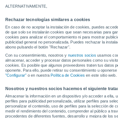
28°
ALTERNATIVAMENTE,
Rechazar tecnologías similares a cookies
Norte
En caso de no aceptar la instalación de cookies, puedes accede
Sensación de 27°
1
-
10 km/
de que solo se instalarán cookies que sean necesarias para garan
cookies para analizar el comportamiento ni para mostrar publici
publicidad general no personalizada. Puedes rechazar la instala
abono pulsando el botón "Rechazar".
Tiempo 1 - 7 días
Mapa de lluvia
Radar de lluvia
S
Con su consentimiento, nosotros y
nuestros socios
usamos cooki
almacenar, acceder y procesar datos personales como su visita e
cookies. Es posible que algunos proveedores traten tus datos pe
oponerte. Para ello, puede retirar su consentimiento u oponerse
Mañana
Lunes
Hoy
"Configurar"
o en nuestra
Política de Cookies
en este sitio web.
9 Ago
10 Ago
8 Ago
Nosotros y nuestros socios hacemos el siguiente trata
Almacenar la información en un dispositivo y/o acceder a ella, 
perfiles para publicidad personalizada, utilizar perfiles para sele
personalizar el contenido, uso de perfiles para la selección de c
37°
/
23°
37°
/
21°
39°
/
19°
medir el rendimiento del contenido, comprender al público a tra
procedentes de diferentes fuentes, desarrollo y mejora de los se