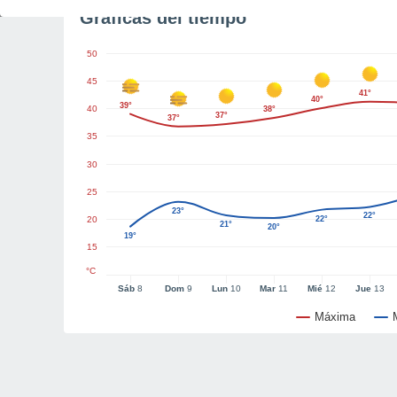
Gráficas del tiempo
50
45
41°
40°
39°
40
38°
37°
37°
35
30
25
23°
22°
20
22°
21°
20°
19°
15
°C
Sáb
8
Dom
9
Lun
10
Mar
11
Mié
12
Jue
13
Máxima