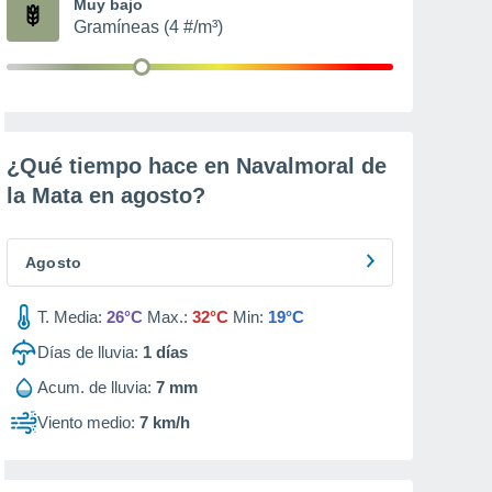
Muy bajo
Gramíneas (4 #/m³)
¿Qué tiempo hace en Navalmoral de
la Mata en
agosto
?
Agosto
T. Media:
26°C
Max.:
32°C
Min:
19°C
Días de lluvia:
1
días
Acum. de lluvia:
7 mm
Viento medio:
7 km/h