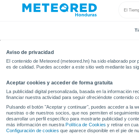
T
Aviso de privacidad
El contenido de Meteored (meteored.hn) ha sido elaborado por p
es de calidad. Puedes acceder a este sitio web mediante las si
Aceptar cookies y acceder de forma gratuita
Inicio
España
Extremadura
Provincia de Cácer
La publicidad digital personalizada, basada en la información r
financiar nuestra actividad para seguir ofreciéndote contenido c
Tiempo en Navalmoral 
Pulsando el botón "Aceptar y continuar", puedes acceder a la w
nuestras o de nuestros socios, que nos permiten el seguimiento
09:55
Sábado
desarrollar un perfil específico para mostrarte publicidad y co
más información en nuestra
Política de Cookies
y retirar en cu
Configuración de cookies
que aparece disponible en el pie de n
Calima