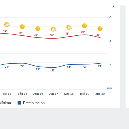
6
41°
40°
40°
39°
39°
39°
38°
4
2
24°
24°
24°
24°
24°
23°
22°
mm
Vie
14
Sáb
15
Dom
16
Lun
17
Mar
18
Mié
19
Jue
20
Mínima
Precipitación