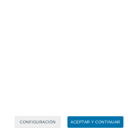
Calendario lunar
Lun
Mar
Mié
Jue
Vie
Sáb
Dom
8
9
10
11
12
13
14
15
16
17
18
19
20
21
CONFIGURACIÓN
ACEPTAR Y CONTINUAR