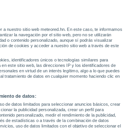
Aviso de nivel amarillo
Alerta moderada por altas
temperaturas en Navalmoral de la
Mata hoy
r a nuestro sitio web meteored.hn. En este caso, te informamos
h
tizar la navegación por el sitio web, pero no se utilizarán
dad o contenido personalizado, aunque sí podrás visualizar
ción de cookies y acceder a nuestro sitio web a través de este
atélites
Modelos
es, identificadores únicos o tecnologías similares para
n este sitio web, las direcciones IP y los identificadores de
rsonales en virtud de un interés legítimo, algo a lo que puedes
 al tratamiento de datos en cualquier momento haciendo clic en
Martes
Miércoles
Jueves
Viernes
11 Ago
12 Ago
13 Ago
14 Ago
miento de datos:
uso de datos limitados para seleccionar anuncios básicos, crear
ccionar la publicidad personalizada, crear un perfil para
ontenido personalizado, medir el rendimiento de la publicidad,
38°
/
20°
40°
/
22°
41°
/
22°
41°
/
24°
vés de estadísticas o a través de la combinación de datos
rvicios, uso de datos limitados con el objetivo de seleccionar el