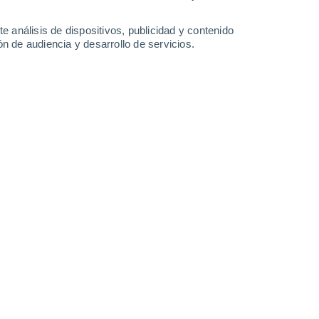
-
24
km/h
9
-
25
km/h
10
-
31
km/h
10
-
38
km/h
e análisis de dispositivos, publicidad y contenido
n de audiencia y desarrollo de servicios.
y
, 8 de agosto
Norte
2 Bajo
1
-
10 km/h
FPS:
no
Norte
3 Medio
1
-
12 km/h
FPS:
6-10
Noroeste
5 Medio
2
-
15 km/h
FPS:
6-10
Noroeste
7 Alto
5
-
18 km/h
FPS:
15-25
Oeste
8 ¡Muy Alto!
9
-
25 km/h
FPS:
25-50