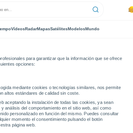
iempo
Vídeos
Radar
Mapas
Satélites
Modelos
Mundo
rofesionales para garantizar que la información que se ofrece
guientes opciones:
es
Navalmoral de la Mata
ecogida mediante cookies o tecnologías similares, nos permite
on altos estándares de calidad sin coste.
de la Mata
eb aceptando la instalación de todas las cookies, ya sean
 y análisis del comportamiento en el sitio web, así como
...
ntenido personalizado en función del mismo. Puedes consultar
alquier momento el consentimiento pulsando el botón
Por hora
uestra página web.
Se espera calima en las
próximas horas