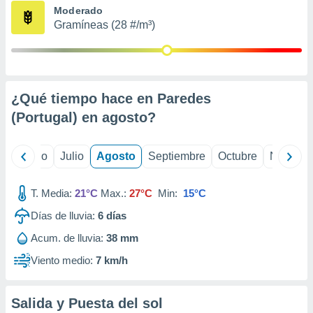
ados con el
Moderado
 seleccionar
Gramíneas (28 #/m³)
o.
calización
precisa e
ión mediante
¿Qué tiempo hace en Paredes
, publicidad
(Portugal) en
agosto
?
dos,
 publicidad
,
yo
Junio
Julio
Agosto
Septiembre
Octubre
Noviemb
ón de
 desarrollo
T. Media:
21°C
Max.:
27°C
Min:
15°C
s.
Días de lluvia:
6
días
tros 1199
ios
Acum. de lluvia:
38 mm
Viento medio:
7 km/h
Salida y Puesta del sol