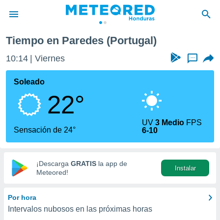
Tiempo en Paredes (Portugal)
privacidad
10:14
Viernes
...
o de
n) ha sido
Soleado
or
22°
es para
ue la
 que se
UV
3 Medio
FPS
e calidad.
Sensación de 24°
6-10
eder a este
ediante las
opciones:
¡Descarga
GRATIS
la app de
Instalar
ookies y
Meteored!
e forma
Por hora
d digital
Intervalos nubosos en las próximas horas
ada, basada