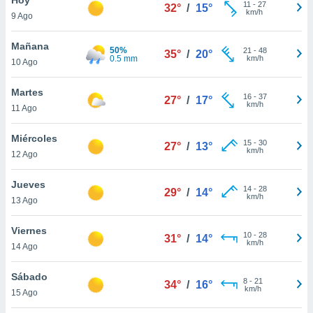
ublicidad y
11
-
27
32°
/
15°
km/h
9 Ago
do en
 mismo.
Mañana
50%
21
-
48
35°
/
20°
sultar más
0.5 mm
km/h
10 Ago
 en nuestra
 Cookies
y
Martes
16
-
37
ualquier
27°
/
17°
km/h
11 Ago
ento
 botón
Miércoles
15
-
30
27°
/
13°
ación de
km/h
12 Ago
kies
 disponible
Jueves
14
-
28
e nuestra
29°
/
14°
km/h
13 Ago
.
Viernes
IVAMENTE,
10
-
28
31°
/
14°
km/h
14 Ago
as
Sábado
8
-
21
34°
/
16°
 a cookies
km/h
15 Ago
 no aceptar