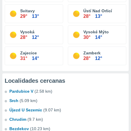
Svitavy
Ústí Nad Orlicí
29°
13°
28°
13°
Vysoká
Vysoké Mýto
28°
12°
30°
14°
Zajecice
Zamberk
31°
14°
28°
12°
Localidades cercanas
Pardubice V
(2.58 km)
Srch
(5.09 km)
Újezd U Sezemic
(9.07 km)
Chrudim
(9.7 km)
Bezdekov
(10.23 km)