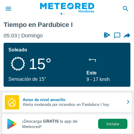
Tiempo en Pardubice I
privacidad
05:03
Domingo
...
o de
n) ha sido
Soleado
or
15°
es para
ue la
 que se
Este
e calidad.
Sensación de 15°
9
17 km/h
eder a este
ediante las
opciones:
Aviso de nivel amarillo
Alerta moderada por incendios en Pardubice I hoy
ookies y
e forma
¡Descarga
GRATIS
la app de
Instalar
d digital
Meteored!
ada, basada