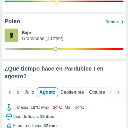
ados con el
 seleccionar
o.
calización
Polen
Detalle
precisa e
ión mediante
Bajo
Gramíneas (13 #/m³)
, publicidad
dos,
 publicidad
,
¿Qué tiempo hace en Pardubice I en
ón de
 desarrollo
agosto
?
s.
tros 1199
yo
Junio
Julio
Agosto
Septiembre
Octubre
Noviemb
ios
T. Media:
19°C
Max.:
24°C
Min:
14°C
Días de lluvia:
12
días
Acum. de lluvia:
82 mm