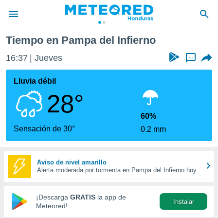
Tiempo en Pampa del Infierno
privacidad
16:37
Jueves
...
o de
n) ha sido
Lluvia débil
or
28°
es para
ue la
 que se
60%
e calidad.
Sensación de 30°
0.2 mm
eder a este
ediante las
opciones:
Aviso de nivel amarillo
Alerta moderada por tormenta en Pampa del Infierno hoy
ookies y
e forma
¡Descarga
GRATIS
la app de
Instalar
d digital
Meteored!
ada, basada