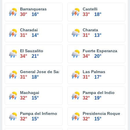
Barranqueras
Castelli
30°
16°
33°
18°
Charadai
Charata
31°
14°
31°
13°
El Sauzalito
Fuerte Esperanza
34°
21°
34°
20°
General Jose de San Martin
Las Palmas
31°
18°
31°
17°
Machagai
Pampa del Indio
32°
15°
32°
19°
Pampa del Infierno
Presidencia Roque Sáe
32°
15°
32°
15°