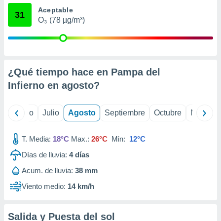
ados con el
Aceptable
 seleccionar
31
o.
O₃ (78 µg/m³)
calización
precisa e
ión mediante
¿Qué tiempo hace en Pampa del
, publicidad
Infierno en
agosto
?
dos,
 publicidad
,
yo
Junio
Julio
Agosto
Septiembre
Octubre
Noviemb
ón de
 desarrollo
s.
T. Media:
18°C
Max.:
26°C
Min:
12°C
tros 1199
Días de lluvia:
4
días
ios
Acum. de lluvia:
38 mm
Viento medio:
14 km/h
Salida y Puesta del sol