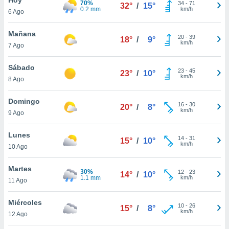
70%
ublicidad y
34
-
71
32°
/
15°
0.2 mm
km/h
6 Ago
do en
 mismo.
Mañana
20
-
39
18°
/
9°
sultar más
km/h
7 Ago
 en nuestra
 Cookies
y
Sábado
23
-
45
ualquier
23°
/
10°
km/h
8 Ago
ento
 botón
Domingo
16
-
30
20°
/
8°
ación de
km/h
9 Ago
kies
 disponible
Lunes
14
-
31
e nuestra
15°
/
10°
km/h
10 Ago
.
Martes
IVAMENTE,
30%
12
-
23
14°
/
10°
1.1 mm
km/h
11 Ago
as
Miércoles
10
-
26
15°
/
8°
 a cookies
km/h
12 Ago
 no aceptar