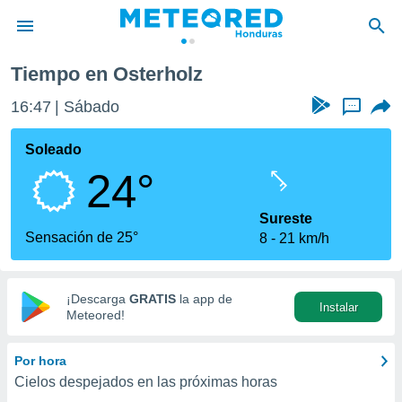
Tiempo en Osterholz
privacidad
16:47
Sábado
...
o de
n) ha sido
Soleado
or
24°
es para
ue la
 que se
Sureste
e calidad.
Sensación de 25°
8
21 km/h
eder a este
ediante las
opciones:
¡Descarga
GRATIS
la app de
Instalar
ookies y
Meteored!
e forma
Por hora
d digital
Cielos despejados en las próximas horas
ada, basada