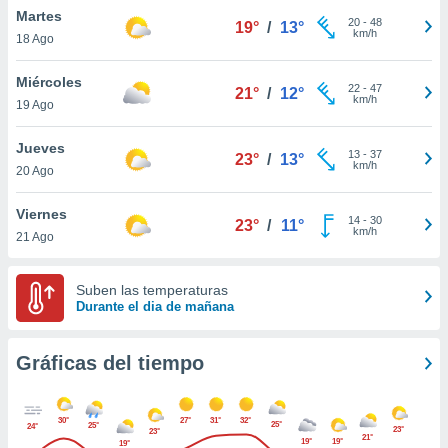
ste abono
Martes
20
-
48
19°
/
13°
 botón
km/h
18 Ago
.
Miércoles
22
-
47
21°
/
12°
km/h
nto,
19 Ago
cios
Jueves
13
-
37
23°
/
13°
kies,
km/h
20 Ago
ores únicos
as similares
Viernes
nar,
14
-
30
23°
/
11°
km/h
rocesar
21 Ago
onales como
 este sitio
Suben las temperaturas
recciones IP
Durante el dia de mañana
ficadores de
 posible
s
Gráficas del tiempo
 traten tus
nales en
 interés
30°
27°
31°
32°
go a lo que
25°
25°
24°
23°
23°
21°
nerte. Para
19°
19°
19°