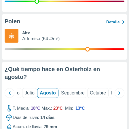
ados con el
 seleccionar
o.
calización
Polen
Detalle
precisa e
ión mediante
Alto
Artemisa (64 #/m³)
, publicidad
dos,
 publicidad
,
¿Qué tiempo hace en Osterholz en
ón de
 desarrollo
agosto
?
s.
tros 1199
yo
Junio
Julio
Agosto
Septiembre
Octubre
Noviemb
ios
T. Media:
18°C
Max.:
23°C
Min:
13°C
Días de lluvia:
14
días
Acum. de lluvia:
79 mm