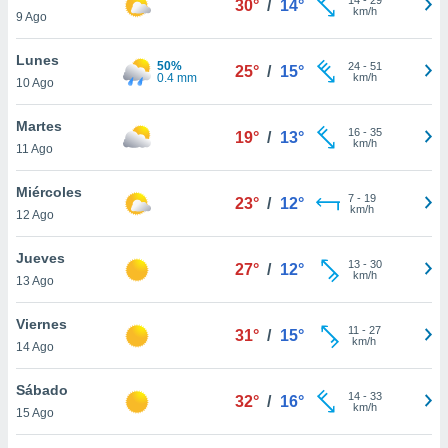
30°
/
14°
ublicidad y
km/h
9 Ago
do en
Lunes
 mismo.
50%
24
-
51
25°
/
15°
0.4 mm
km/h
sultar más
10 Ago
 en nuestra
 Cookies
y
Martes
16
-
35
19°
/
13°
ualquier
km/h
11 Ago
ento
Miércoles
 botón
7
-
19
23°
/
12°
km/h
12 Ago
ación de
kies
 disponible
Jueves
13
-
30
27°
/
12°
e nuestra
km/h
13 Ago
.
Viernes
IVAMENTE,
11
-
27
31°
/
15°
km/h
14 Ago
as
Sábado
14
-
33
32°
/
16°
 a cookies
km/h
15 Ago
 no aceptar