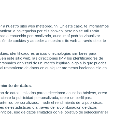
e
r a nuestro sitio web meteored.hn. En este caso, te informamos
:
35%
tizar la navegación por el sitio web, pero no se utilizarán
dad o contenido personalizado, aunque sí podrás visualizar
ción de cookies y acceder a nuestro sitio web a través de este
atélites
Modelos
es, identificadores únicos o tecnologías similares para
n este sitio web, las direcciones IP y los identificadores de
rsonales en virtud de un interés legítimo, algo a lo que puedes
 al tratamiento de datos en cualquier momento haciendo clic en
Lunes
Martes
Miércoles
Jueves
10 Ago
11 Ago
12 Ago
13 Ago
miento de datos:
uso de datos limitados para seleccionar anuncios básicos, crear
ccionar la publicidad personalizada, crear un perfil para
ontenido personalizado, medir el rendimiento de la publicidad,
28°
/
16°
35°
/
18°
30°
/
17°
30°
/
18°
vés de estadísticas o a través de la combinación de datos
rvicios, uso de datos limitados con el objetivo de seleccionar el