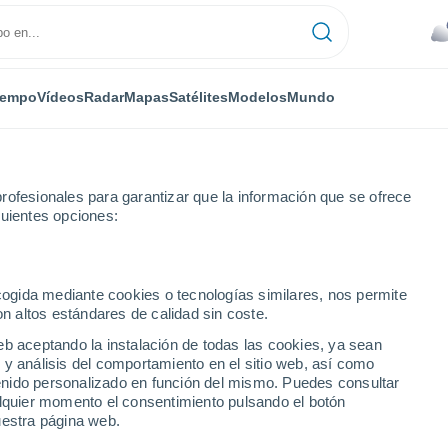
iempo
Vídeos
Radar
Mapas
Satélites
Modelos
Mundo
rofesionales para garantizar que la información que se ofrece
guientes opciones:
os
Oseguera
ecogida mediante cookies o tecnologías similares, nos permite
on altos estándares de calidad sin coste.
eb aceptando la instalación de todas las cookies, ya sean
 y análisis del comportamiento en el sitio web, así como
...
ntenido personalizado en función del mismo. Puedes consultar
alquier momento el consentimiento pulsando el botón
Por hora
uestra página web.
Se esperan bancos de niebla en
las próximas horas