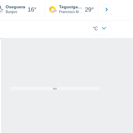
Oseguera
Tegucigalpa
San Pedr
16°
29°
Burgos
Francisco Morazán
Cortés
°C