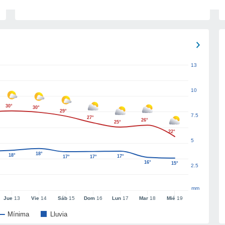
13
10
30°
30°
29°
7.5
27°
26°
25°
22°
5
18°
18°
17°
17°
17°
16°
15°
2.5
mm
Jue
13
Vie
14
Sáb
15
Dom
16
Lun
17
Mar
18
Mié
19
Mínima
Lluvia