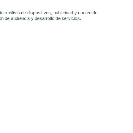
-
32
km/h
12
-
43
km/h
12
-
38
km/h
11
-
34
km/h
e análisis de dispositivos, publicidad y contenido
n de audiencia y desarrollo de servicios.
o
boso
Norte
0 Bajo
2
-
8 km/h
FPS:
no
boso
Norte
0 Bajo
2
-
7 km/h
FPS:
no
Norte
0 Bajo
1
-
6 km/h
FPS:
no
Suroeste
0 Bajo
0
-
6 km/h
FPS:
no
boso
Suroeste
0 Bajo
4
-
11 km/h
FPS:
no