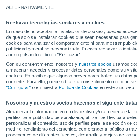
16°
ALTERNATIVAMENTE,
Rechazar tecnologías similares a cookies
Menguant
En caso de no aceptar la instalación de cookies, puedes accede
Iluminada
Sensación de 16°
de que solo se instalarán cookies que sean necesarias para garan
cookies para analizar el comportamiento ni para mostrar publici
publicidad general no personalizada. Puedes rechazar la instala
abono pulsando el botón "Rechazar".
Tiempo 1 - 7 días
Mapa de lluvia
Radar de lluvia
S
Con su consentimiento, nosotros y
nuestros socios
usamos cooki
almacenar, acceder y procesar datos personales como su visita e
cookies. Es posible que algunos proveedores traten tus datos pe
oponerte. Para ello, puede retirar su consentimiento u oponerse
Mañana
Domingo
Hoy
"Configurar"
o en nuestra
Política de Cookies
en este sitio web.
8 Ago
9 Ago
7 Ago
Nosotros y nuestros socios hacemos el siguiente trata
Almacenar la información en un dispositivo y/o acceder a ella, 
80%
perfiles para publicidad personalizada, utilizar perfiles para sele
2.8 mm
personalizar el contenido, uso de perfiles para la selección de c
31°
/
15°
28°
/
17°
27°
/
15°
medir el rendimiento del contenido, comprender al público a tra
procedentes de diferentes fuentes, desarrollo y mejora de los se