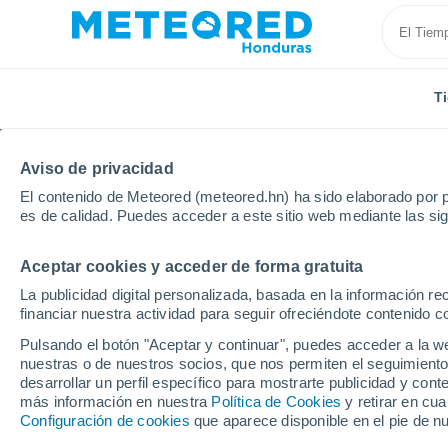
T
Aviso de privacidad
El contenido de Meteored (meteored.hn) ha sido elaborado por p
es de calidad. Puedes acceder a este sitio web mediante las si
Aceptar cookies y acceder de forma gratuita
Inicio
España
Castilla y León
Provincia de Burg
La publicidad digital personalizada, basada en la información r
financiar nuestra actividad para seguir ofreciéndote contenido c
Tiempo en Oseguera
Pulsando el botón "Aceptar y continuar", puedes acceder a la w
nuestras o de nuestros socios, que nos permiten el seguimiento
00:52
Viernes
desarrollar un perfil específico para mostrarte publicidad y co
más información en nuestra
Política de Cookies
y retirar en cu
Configuración de cookies
que aparece disponible en el pie de n
Parcialmente nuboso