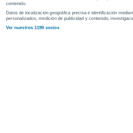
contenido.
12
-
30
km/h
17
-
41
km/h
11
13
-
34
km/h
Datos de localización geográfica precisa e identificación mediant
personalizados, medición de publicidad y contenido, investigació
Tiempo en Oseguera hoy
, 7 de agost
Ver nuestros 1199 socios
Parcialmente nu
16°
01:00
Sensación T.
16°
Parcialmente nu
16°
02:00
Sensación T.
16°
Neblina
15°
03:00
Sensación T.
15°
Niebla
15°
05:00
Sensación T.
15°
Parcialmente nu
15°
08:00
Sensación T.
15°