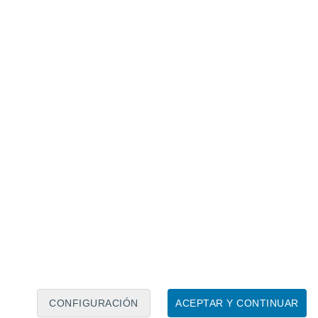
Calendario lunar
Lun
Mar
Mié
Jue
Vie
Sáb
Dom
7
8
9
10
11
12
13
14
15
16
17
18
19
20
CONFIGURACIÓN
ACEPTAR Y CONTINUAR