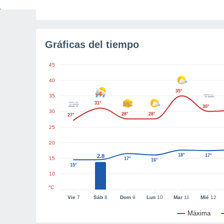
Tiempo para el amanecer
5h 46m
Gráficas del tiempo
45
40
35°
35
31°
30°
30
28°
28°
27°
25
20
18°
2.8
17°
15
17°
16°
15°
15°
10
°C
Vie
7
Sáb
8
Dom
9
Lun
10
Mar
11
Mié
12
Máxima