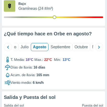
ados con el
Bajo
 seleccionar
Gramíneas (24 #/m³)
o.
calización
precisa e
ión mediante
¿Qué tiempo hace en Orbe en
agosto
?
, publicidad
dos,
yo
Junio
Julio
Agosto
Septiembre
Octubre
Noviemb
 publicidad
,
ón de
T. Media:
18°C
Max.:
22°C
Min:
13°C
 desarrollo
s.
Días de lluvia:
16
días
tros 1199
Acum. de lluvia:
165 mm
ios
Viento medio:
6 km/h
Salida y Puesta del sol
Salida del sol
Puesta del sol