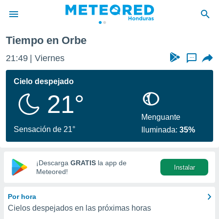
Tiempo en Orbe
privacidad
21:49
Viernes
...
o de
n) ha sido
Cielo despejado
or
21°
es para
ue la
 que se
Menguante
e calidad.
Sensación de 21°
Iluminada:
35%
eder a este
ediante las
opciones:
¡Descarga
GRATIS
la app de
Instalar
ookies y
Meteored!
e forma
Por hora
d digital
Cielos despejados en las próximas horas
ada, basada