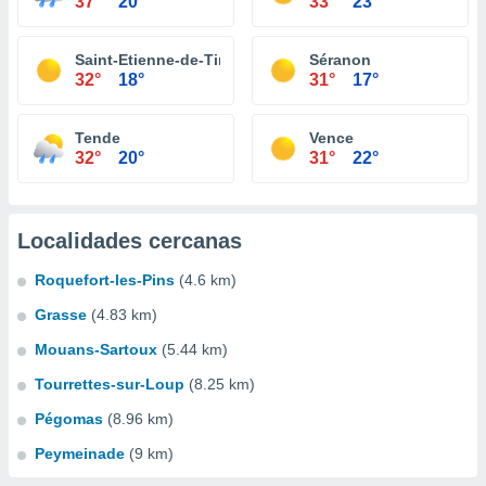
37°
20°
33°
23°
Saint-Etienne-de-Tinée
Séranon
32°
18°
31°
17°
Tende
Vence
32°
20°
31°
22°
Localidades cercanas
Roquefort-les-Pins
(4.6 km)
Grasse
(4.83 km)
Mouans-Sartoux
(5.44 km)
Tourrettes-sur-Loup
(8.25 km)
Pégomas
(8.96 km)
Peymeinade
(9 km)