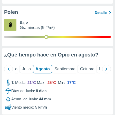
ados con el
 seleccionar
o.
Polen
Detalle
calización
Bajo
precisa e
Gramíneas (9 #/m³)
ión mediante
, publicidad
dos,
 publicidad
¿Qué tiempo hace en Opio en
agosto
?
,
ón de
 desarrollo
yo
Junio
Julio
Agosto
Septiembre
Octubre
Noviemb
s.
tros 1199
T. Media:
21°C
Max.:
25°C
Min:
17°C
ios
Días de lluvia:
9
días
Acum. de lluvia:
44 mm
Viento medio:
5 km/h