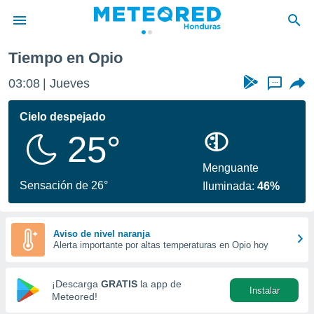
Opio
Tiempo en Opio
privacidad
03:08
Jueves
...
o de
n) ha sido
Cielo despejado
or
25°
es para
ue la
 que se
Menguante
e calidad.
Sensación de 26°
Iluminada:
46%
eder a este
ediante las
opciones:
Aviso de nivel naranja
Alerta importante por altas temperaturas en Opio hoy
ookies y
e forma
¡Descarga
GRATIS
la app de
Instalar
d digital
Meteored!
ada, basada