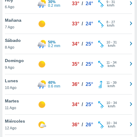
30%
ublicidad y
9
-
31
33°
/
24°
0.2 mm
km/h
6 Ago
do en
 mismo.
Mañana
8
-
27
33°
/
24°
sultar más
km/h
7 Ago
 en nuestra
 Cookies
y
Sábado
50%
10
-
31
ualquier
34°
/
25°
0.2 mm
km/h
8 Ago
ento
 botón
Domingo
11
-
34
35°
/
25°
ación de
km/h
9 Ago
kies
 disponible
Lunes
40%
11
-
39
e nuestra
36°
/
25°
0.6 mm
km/h
10 Ago
.
Martes
IVAMENTE,
10
-
34
34°
/
25°
km/h
11 Ago
as
Miércoles
10
-
34
36°
/
26°
 a cookies
km/h
12 Ago
 no aceptar