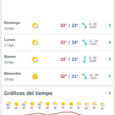
ste abono
 botón
.
Domingo
9
-
33
33°
/
23°
nto,
km/h
16 Ago
cios
Lunes
kies,
11
-
34
33°
/
24°
km/h
17 Ago
ores únicos
as similares
nar,
Martes
9
-
35
33°
/
23°
rocesar
km/h
18 Ago
onales como
 este sitio
Miércoles
recciones IP
10
-
35
32°
/
21°
km/h
19 Ago
ficadores de
 posible
s
Gráficas del tiempo
 traten tus
nales en
 interés
34°
35°
36°
34°
36°
37°
37°
35°
33°
33°
33°
go a lo que
33°
33°
nerte. Para