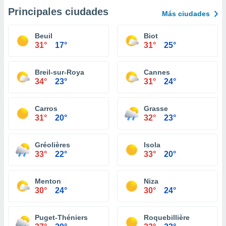
Principales ciudades
Más ciudades
Beuil
Biot
31°
17°
31°
25°
Breil-sur-Roya
Cannes
34°
23°
31°
24°
Carros
Grasse
31°
20°
32°
23°
Gréolières
Isola
33°
22°
33°
20°
Menton
Niza
30°
24°
30°
24°
Puget-Théniers
Roquebillière