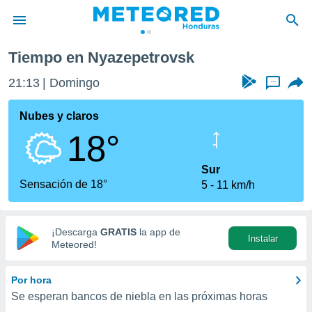
Tiempo en Nyazepetrovsk
privacidad
21:13
Domingo
...
o de
n) ha sido
Nubes y claros
or
18°
es para
ue la
 que se
Sur
e calidad.
Sensación de 18°
5
11 km/h
eder a este
ediante las
opciones:
¡Descarga
GRATIS
la app de
Instalar
ookies y
Meteored!
e forma
Por hora
d digital
Se esperan bancos de niebla en las próximas horas
ada, basada