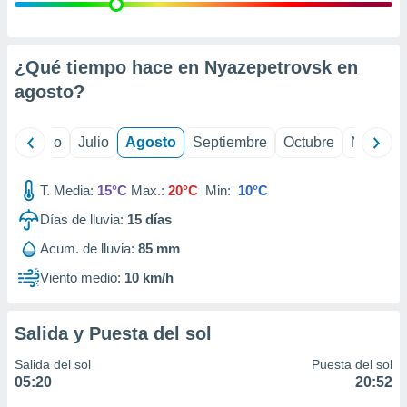
ados con el
 seleccionar
o.
calización
¿Qué tiempo hace en Nyazepetrovsk en
precisa e
agosto
?
ión mediante
, publicidad
yo
Junio
Julio
Agosto
Septiembre
Octubre
Noviemb
dos,
 publicidad
T. Media:
15°C
Max.:
20°C
Min:
10°C
,
Días de lluvia:
15
días
ón de
 desarrollo
Acum. de lluvia:
85 mm
s.
Viento medio:
10 km/h
tros 1199
ios
Salida y Puesta del sol
Salida del sol
Puesta del sol
05:20
20:52