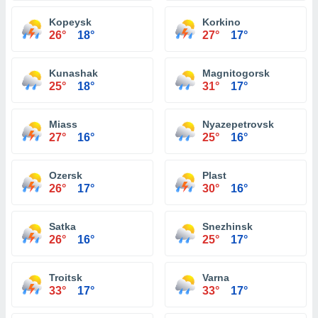
Kopeysk
Korkino
26°
18°
27°
17°
Kunashak
Magnitogorsk
25°
18°
31°
17°
Miass
Nyazepetrovsk
27°
16°
25°
16°
Ozersk
Plast
26°
17°
30°
16°
Satka
Snezhinsk
26°
16°
25°
17°
Troitsk
Varna
33°
17°
33°
17°