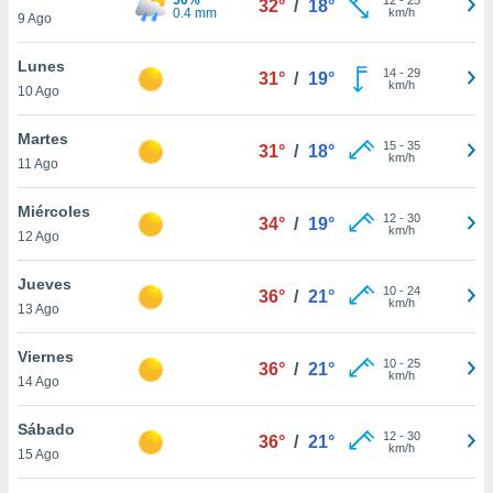
32°
/
18°
ublicidad y
0.4 mm
km/h
9 Ago
do en
Lunes
 mismo.
14
-
29
31°
/
19°
km/h
sultar más
10 Ago
 en nuestra
 Cookies
y
Martes
15
-
35
31°
/
18°
ualquier
km/h
11 Ago
ento
Miércoles
 botón
12
-
30
34°
/
19°
km/h
12 Ago
ación de
kies
 disponible
Jueves
10
-
24
36°
/
21°
e nuestra
km/h
13 Ago
.
Viernes
IVAMENTE,
10
-
25
36°
/
21°
km/h
14 Ago
as
Sábado
12
-
30
36°
/
21°
 a cookies
km/h
15 Ago
 no aceptar