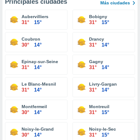
Principales ciudades
Más ciudades
Aubervilliers
Bobigny
31°
15°
31°
15°
Coubron
Drancy
30°
14°
31°
14°
Epinay-sur-Seine
Gagny
31°
14°
31°
14°
Le Blanc-Mesnil
Livry-Gargan
31°
14°
31°
14°
Montfermeil
Montreuil
30°
14°
31°
15°
Noisy-le-Grand
Noisy-le-Sec
30°
14°
31°
15°