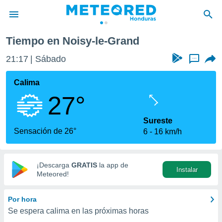
e-Grand
Tiempo en Noisy-le-Grand
privacidad
21:17
Sábado
...
o de
n) ha sido
Calima
or
27°
es para
ue la
 que se
Sureste
e calidad.
Sensación de 26°
6
16 km/h
eder a este
ediante las
opciones:
¡Descarga
GRATIS
la app de
Instalar
ookies y
Meteored!
e forma
Por hora
d digital
Se espera calima en las próximas horas
ada, basada