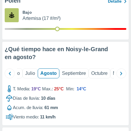
Polen
ados con el
Detalle
 seleccionar
o.
Bajo
Artemisa (17 #/m³)
calización
precisa e
ión mediante
, publicidad
¿Qué tiempo hace en Noisy-le-Grand
dos,
en
agosto
?
 publicidad
,
ón de
yo
Junio
Julio
Agosto
Septiembre
Octubre
Noviemb
 desarrollo
s.
T. Media:
19°C
Max.:
25°C
Min:
14°C
tros 1199
ios
Días de lluvia:
10
días
Acum. de lluvia:
61 mm
Viento medio:
11 km/h