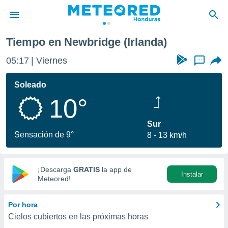
Tiempo en Newbridge (Irlanda)
privacidad
05:17
Viernes
...
o de
n) ha sido
Soleado
or
10°
es para
ue la
 que se
Sur
e calidad.
Sensación de 9°
8
13 km/h
eder a este
ediante las
opciones:
¡Descarga
GRATIS
la app de
Instalar
ookies y
Meteored!
e forma
Por hora
d digital
Cielos cubiertos en las próximas horas
ada, basada