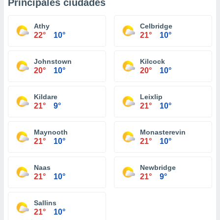
Principales ciudades
Athy
Celbridge
22°
10°
21°
10°
Johnstown
Kilcock
20°
10°
20°
10°
Kildare
Leixlip
21°
9°
21°
10°
Maynooth
Monasterevin
21°
10°
21°
10°
Naas
Newbridge
21°
10°
21°
9°
Sallins
21°
10°