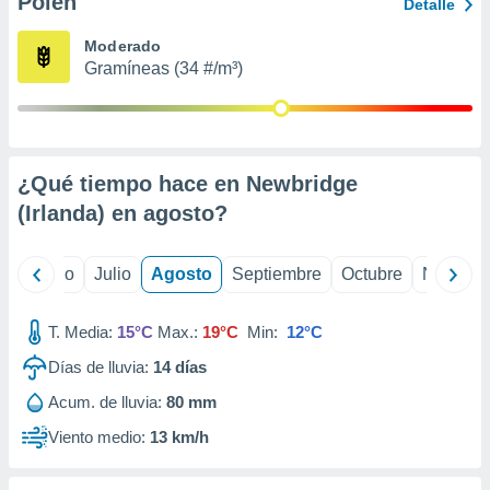
Polen
ados con el
Detalle
 seleccionar
o.
Moderado
Gramíneas (34 #/m³)
calización
precisa e
ión mediante
, publicidad
¿Qué tiempo hace en Newbridge
dos,
(Irlanda) en
agosto
?
 publicidad
,
ón de
yo
Junio
Julio
Agosto
Septiembre
Octubre
Noviemb
 desarrollo
s.
T. Media:
15°C
Max.:
19°C
Min:
12°C
tros 1199
ios
Días de lluvia:
14
días
Acum. de lluvia:
80 mm
Viento medio:
13 km/h