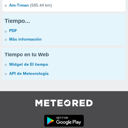
Am-Timan
(585.44 km)
Tiempo...
PDF
Más información
Tiempo en tu Web
Widget de El tiempo
API de Meteorología