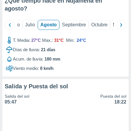
¿Qué tiempo hace en Ndjamena en
ados con el
 seleccionar
agosto
?
o.
calización
yo
Junio
Julio
Agosto
Septiembre
Octubre
Noviemb
precisa e
ión mediante
T. Media:
27°C
Max.:
31°C
Min:
24°C
, publicidad
Días de lluvia:
21
días
dos,
Acum. de lluvia:
180 mm
 publicidad
,
Viento medio:
8 km/h
ón de
 desarrollo
s.
Salida y Puesta del sol
tros 1199
Salida del sol
Puesta del sol
ios
05:47
18:22