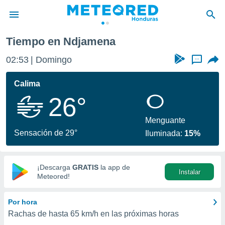
Tiempo en Ndjamena
privacidad
02:53
Domingo
...
o de
n) ha sido
Calima
or
26°
es para
ue la
 que se
Menguante
e calidad.
Sensación de 29°
Iluminada:
15%
eder a este
ediante las
opciones:
¡Descarga
GRATIS
la app de
Instalar
ookies y
Meteored!
e forma
Por hora
d digital
Rachas de hasta
65 km/h
en las próximas horas
ada, basada