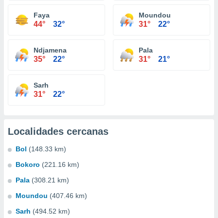
Faya
Moundou
44°
32°
31°
22°
Ndjamena
Pala
35°
22°
31°
21°
Sarh
31°
22°
Localidades cercanas
Bol
(148.33 km)
Bokoro
(221.16 km)
Pala
(308.21 km)
Moundou
(407.46 km)
Sarh
(494.52 km)