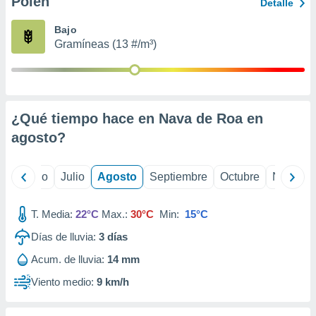
Polen
ados con el
Detalle
 seleccionar
o.
Bajo
Gramíneas (13 #/m³)
calización
precisa e
ión mediante
, publicidad
¿Qué tiempo hace en Nava de Roa en
dos,
agosto
?
 publicidad
,
ón de
yo
Junio
Julio
Agosto
Septiembre
Octubre
Noviemb
 desarrollo
s.
T. Media:
22°C
Max.:
30°C
Min:
15°C
tros 1199
ios
Días de lluvia:
3
días
Acum. de lluvia:
14 mm
Viento medio:
9 km/h