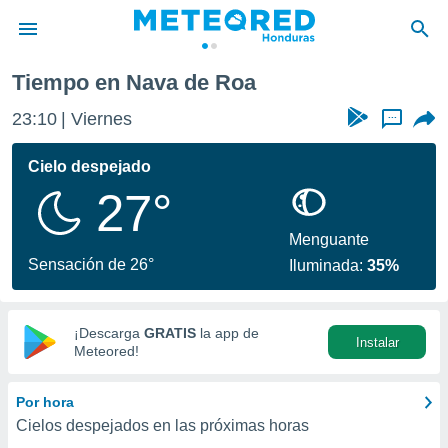
 de Roa
Tiempo en Nava de Roa
privacidad
23:10
Viernes
...
o de
n) ha sido
Cielo despejado
or
27°
es para
ue la
 que se
Menguante
e calidad.
Sensación de 26°
Iluminada:
35%
eder a este
ediante las
opciones:
¡Descarga
GRATIS
la app de
Instalar
ookies y
Meteored!
e forma
Por hora
d digital
Cielos despejados en las próximas horas
ada, basada