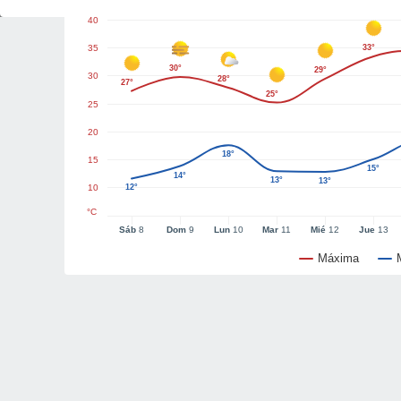
40
35
33°
30°
29°
30
28°
27°
25°
25
20
18°
15
15°
14°
13°
13°
10
12°
°C
Sáb
8
Dom
9
Lun
10
Mar
11
Mié
12
Jue
13
Máxima