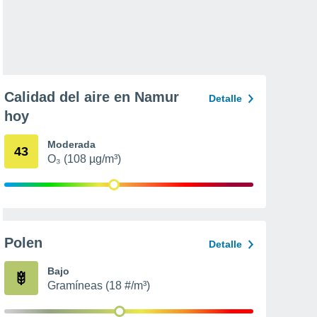
Calidad del aire en Namur
Detalle
hoy
Moderada
43
O₃ (108 µg/m³)
Polen
Detalle
Bajo
Gramíneas (18 #/m³)