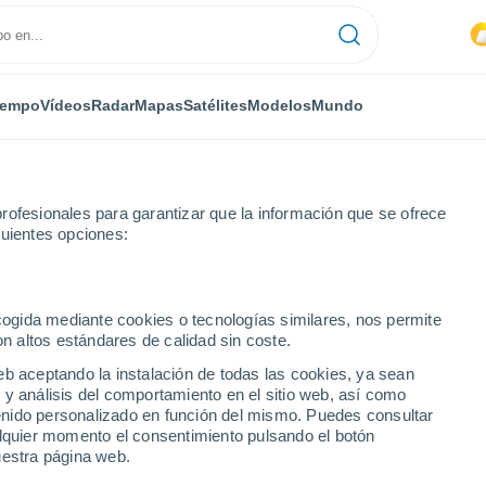
iempo
Vídeos
Radar
Mapas
Satélites
Modelos
Mundo
rofesionales para garantizar que la información que se ofrece
guientes opciones:
amur
ecogida mediante cookies o tecnologías similares, nos permite
on altos estándares de calidad sin coste.
eb aceptando la instalación de todas las cookies, ya sean
 y análisis del comportamiento en el sitio web, así como
...
ntenido personalizado en función del mismo. Puedes consultar
alquier momento el consentimiento pulsando el botón
Por hora
uestra página web.
Intervalos nubosos en las
próximas horas