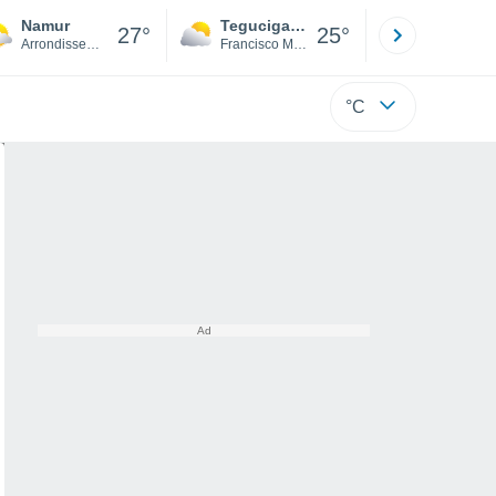
Namur
Tegucigalpa
San Pedr
27°
25°
Arrondissement de Namur
Francisco Morazán
Cortés
°C