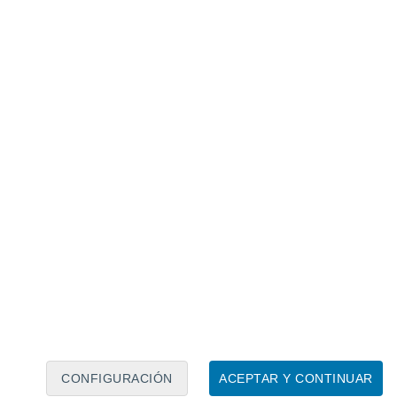
Calendario lunar
Lun
Mar
Mié
Jue
Vie
Sáb
Dom
8
9
10
11
12
13
14
15
16
17
18
19
20
21
CONFIGURACIÓN
ACEPTAR Y CONTINUAR
10