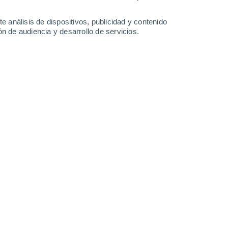
-
35
km/h
14
-
32
km/h
9
-
22
km/h
9
-
18
km/h
e análisis de dispositivos, publicidad y contenido
n de audiencia y desarrollo de servicios.
Noreste
3 Medio
6
-
18 km/h
FPS:
6-10
Noreste
2 Bajo
6
-
18 km/h
FPS:
no
Noreste
1 Bajo
8
-
18 km/h
FPS:
no
Noreste
0 Bajo
9
-
19 km/h
FPS:
no
Noreste
0 Bajo
10
-
19 km/h
FPS:
no