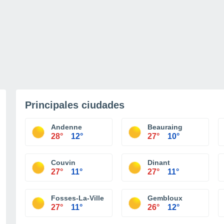
Principales ciudades
Andenne
Beauraing
28°
12°
27°
10°
Couvin
Dinant
27°
11°
27°
11°
Fosses-La-Ville
Gembloux
27°
11°
26°
12°