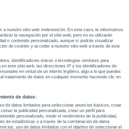
Aviso de nivel amarillo
Alerta moderada por altas
temperaturas en Namur hoy
o
r a nuestro sitio web meteored.hn. En este caso, te informamos
tizar la navegación por el sitio web, pero no se utilizarán
dad o contenido personalizado, aunque sí podrás visualizar
ción de cookies y acceder a nuestro sitio web a través de este
via
Satélites
Modelos
es, identificadores únicos o tecnologías similares para
n este sitio web, las direcciones IP y los identificadores de
rsonales en virtud de un interés legítimo, algo a lo que puedes
 al tratamiento de datos en cualquier momento haciendo clic en
Martes
Miércoles
Jueves
Viernes
11 Ago
12 Ago
13 Ago
14 Ago
miento de datos:
uso de datos limitados para seleccionar anuncios básicos, crear
ccionar la publicidad personalizada, crear un perfil para
ontenido personalizado, medir el rendimiento de la publicidad,
25°
/
13°
29°
/
13°
33°
/
15°
35°
/
18°
vés de estadísticas o a través de la combinación de datos
rvicios, uso de datos limitados con el objetivo de seleccionar el