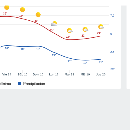
35°
7.5
33°
30°
25°
24°
5
22°
22°
18°
18°
18°
2.5
15°
11°
11°
10°
mm
Vie
14
Sáb
15
Dom
16
Lun
17
Mar
18
Mié
19
Jue
20
Mínima
Precipitación