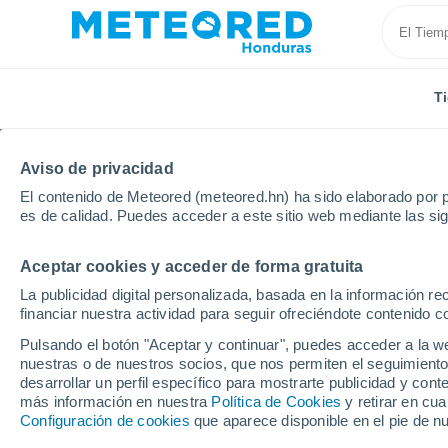
T
Aviso de privacidad
El contenido de Meteored (meteored.hn) ha sido elaborado por p
es de calidad. Puedes acceder a este sitio web mediante las si
Aceptar cookies y acceder de forma gratuita
Inicio
Bélgica
Valonia
Provincia de Namur
N
La publicidad digital personalizada, basada en la información r
financiar nuestra actividad para seguir ofreciéndote contenido c
Tiempo en Namur
Pulsando el botón "Aceptar y continuar", puedes acceder a la w
nuestras o de nuestros socios, que nos permiten el seguimiento
16:35
Sábado
desarrollar un perfil específico para mostrarte publicidad y co
más información en nuestra
Política de Cookies
y retirar en cu
Configuración de cookies
que aparece disponible en el pie de n
Nubes y claros