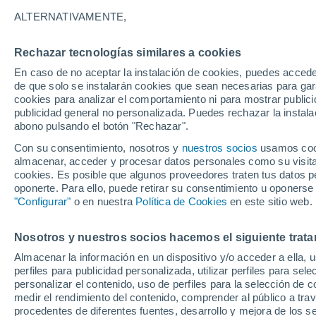
27°
ALTERNATIVAMENTE,
Rechazar tecnologías similares a cookies
UV
3 Medi
En caso de no aceptar la instalación de cookies, puedes accede
Sensación de 26°
FPS
6-10
de que solo se instalarán cookies que sean necesarias para garan
cookies para analizar el comportamiento ni para mostrar publici
publicidad general no personalizada. Puedes rechazar la instala
abono pulsando el botón "Rechazar".
Tiempo 1 - 7 días
Mapa de nubosidad
Radar de llu
Con su consentimiento, nosotros y
nuestros socios
usamos cooki
almacenar, acceder y procesar datos personales como su visita e
cookies. Es posible que algunos proveedores traten tus datos pe
oponerte. Para ello, puede retirar su consentimiento u oponerse
Mañana
Lunes
Hoy
"Configurar"
o en nuestra
Política de Cookies
en este sitio web.
9 Ago
10 Ago
8 Ago
Nosotros y nuestros socios hacemos el siguiente trata
Almacenar la información en un dispositivo y/o acceder a ella, 
perfiles para publicidad personalizada, utilizar perfiles para sele
personalizar el contenido, uso de perfiles para la selección de c
30°
/
14°
28°
/
18°
27°
/
12°
medir el rendimiento del contenido, comprender al público a tra
procedentes de diferentes fuentes, desarrollo y mejora de los se