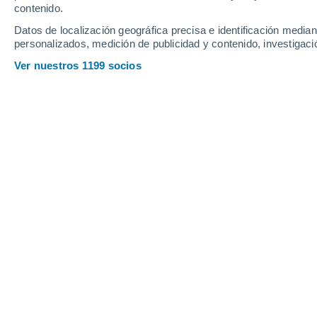
contenido.
13
-
29
km/h
18
-
38
km/h
16
10
-
21
km/h
Datos de localización geográfica precisa e identificación mediant
personalizados, medición de publicidad y contenido, investigació
Tiempo en Namur hoy
, 8 de agosto
Ver nuestros 1199 socios
Nubes y claros
27°
17:00
Sensación T.
26°
Nubes y claros
27°
18:00
Sensación T.
26°
Soleado
26°
19:00
Sensación T.
26°
Soleado
25°
20:00
Sensación T.
26°
Nubes y claros
23°
21:00
Sensación T.
25°