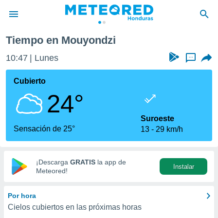
Tiempo en Mouyondzi
privacidad
10:47
Lunes
...
o de
n) ha sido
Cubierto
or
24°
es para
ue la
 que se
Suroeste
e calidad.
Sensación de 25°
13
29 km/h
eder a este
ediante las
opciones:
¡Descarga
GRATIS
la app de
Instalar
ookies y
Meteored!
e forma
Por hora
d digital
Cielos cubiertos en las próximas horas
ada, basada