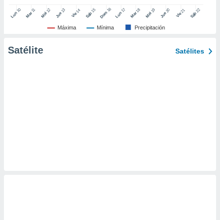
retirar su
16
10
17
15
18
22
11
12
13
19
20
14
21
Dom
Lun
Mar
Lun
Sáb
Mar
Sáb
Mié
Jue
Mié
Jue
Vie
Vie
ento u
Máxima
Mínima
Precipitación
 de datos
er momento
Satélite
Satélites
ic en
o en
 Cookies
en
eb.
y
socios
el
to de
la
 en un
 y/o acceder
 de datos
ara
 anuncios