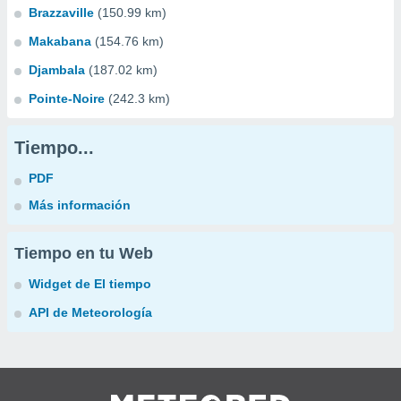
Brazzaville
(150.99 km)
Makabana
(154.76 km)
Djambala
(187.02 km)
Pointe-Noire
(242.3 km)
Tiempo...
PDF
Más información
Tiempo en tu Web
Widget de El tiempo
API de Meteorología