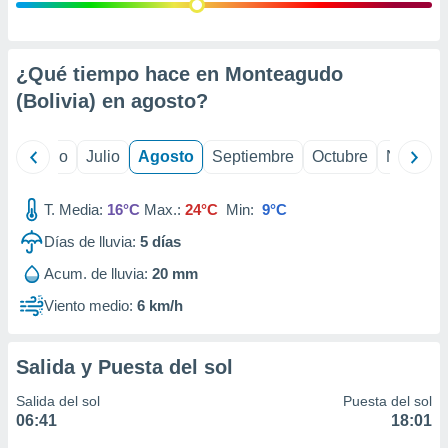
ados con el
 seleccionar
o.
calización
¿Qué tiempo hace en Monteagudo
precisa e
(Bolivia) en
agosto
?
ión mediante
, publicidad
yo
Junio
Julio
Agosto
Septiembre
Octubre
Noviemb
dos,
 publicidad
T. Media:
16°C
Max.:
24°C
Min:
9°C
,
Días de lluvia:
5
días
ón de
 desarrollo
Acum. de lluvia:
20 mm
s.
Viento medio:
6 km/h
tros 1199
ios
Salida y Puesta del sol
Salida del sol
Puesta del sol
06:41
18:01