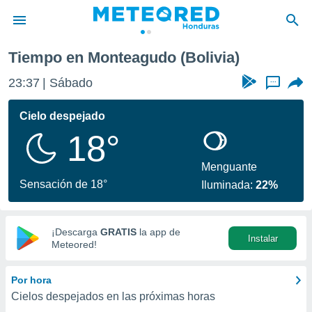
Tiempo en Monteagudo (Bolivia)
privacidad
23:37
Sábado
...
o de
n) ha sido
Cielo despejado
or
18°
es para
ue la
 que se
Menguante
e calidad.
Sensación de 18°
Iluminada:
22%
eder a este
ediante las
opciones:
¡Descarga
GRATIS
la app de
Instalar
ookies y
Meteored!
e forma
Por hora
d digital
Cielos despejados en las próximas horas
ada, basada