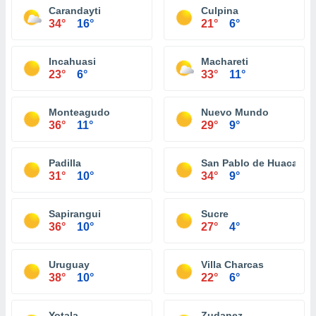
Carandayti
Culpina
34°
16°
21°
6°
Incahuasi
Machareti
23°
6°
33°
11°
Monteagudo
Nuevo Mundo
36°
11°
29°
9°
Padilla
San Pablo de Huacareta
31°
10°
34°
9°
Sapirangui
Sucre
36°
10°
27°
4°
Uruguay
Villa Charcas
38°
10°
22°
6°
Yotala
Zudanez