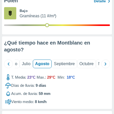
Polen
ados con el
Detalle
 seleccionar
o.
Bajo
Gramíneas (11 #/m³)
calización
precisa e
ión mediante
, publicidad
¿Qué tiempo hace en Montblanc en
dos,
agosto
?
 publicidad
,
ón de
yo
Junio
Julio
Agosto
Septiembre
Octubre
Noviemb
 desarrollo
s.
T. Media:
23°C
Max.:
29°C
Min:
18°C
tros 1199
ios
Días de lluvia:
9
días
Acum. de lluvia:
59 mm
Viento medio:
8 km/h