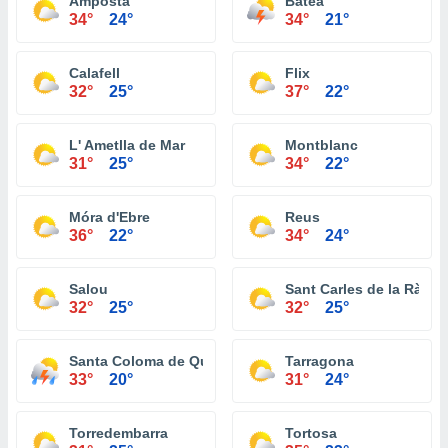
Amposta
Batea
34°
24°
34°
21°
Calafell
Flix
32°
25°
37°
22°
L' Ametlla de Mar
Montblanc
31°
25°
34°
22°
Móra d'Ebre
Reus
36°
22°
34°
24°
Salou
Sant Carles de la Ràpita
32°
25°
32°
25°
Santa Coloma de Queralt
Tarragona
33°
20°
31°
24°
Torredembarra
Tortosa