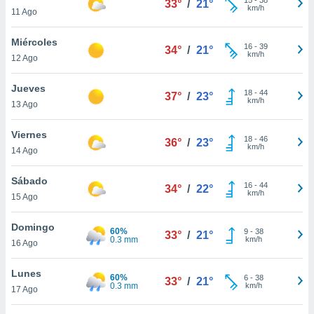
33°
/
21°
ublicidad y
km/h
11 Ago
do en
Miércoles
 mismo.
16
-
39
34°
/
21°
km/h
sultar más
12 Ago
 en nuestra
 Cookies
y
Jueves
18
-
44
37°
/
23°
ualquier
km/h
13 Ago
ento
Viernes
 botón
18
-
46
36°
/
23°
km/h
14 Ago
ación de
kies
 disponible
Sábado
16
-
44
34°
/
22°
e nuestra
km/h
15 Ago
.
Domingo
60%
IVAMENTE,
9
-
38
33°
/
21°
0.3 mm
km/h
16 Ago
as
Lunes
60%
6
-
38
33°
/
21°
 a cookies
0.3 mm
km/h
17 Ago
 no aceptar