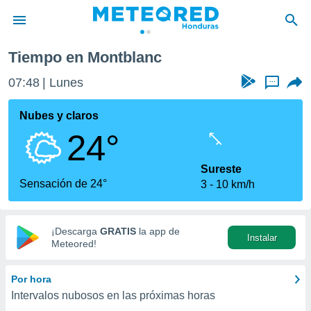
anc
Tiempo en Montblanc
privacidad
07:48
Lunes
...
o de
n) ha sido
Nubes y claros
or
24°
es para
ue la
 que se
Sureste
e calidad.
Sensación de 24°
3
10 km/h
eder a este
ediante las
opciones:
¡Descarga
GRATIS
la app de
Instalar
ookies y
Meteored!
e forma
Por hora
d digital
Intervalos nubosos en las próximas horas
ada, basada