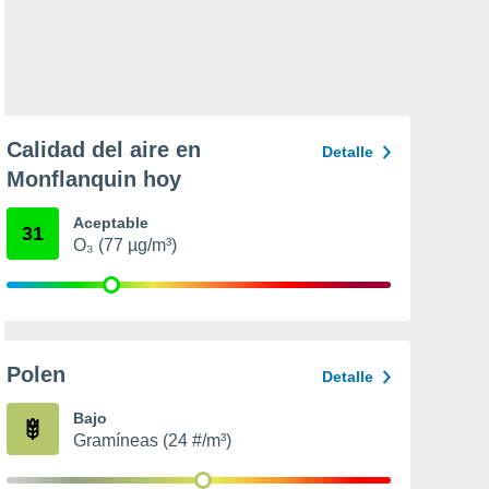
Calidad del aire en
Detalle
Monflanquin hoy
Aceptable
31
O₃ (77 µg/m³)
Polen
Detalle
Bajo
Gramíneas (24 #/m³)