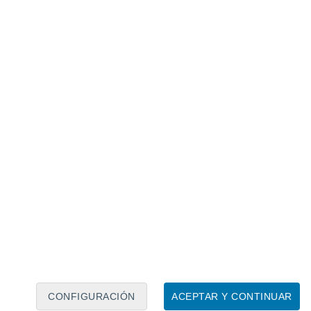
Calendario lunar
Lun
Mar
Mié
Jue
Vie
Sáb
Dom
6
7
8
9
10
11
12
13
14
15
16
17
18
19
CONFIGURACIÓN
ACEPTAR Y CONTINUAR
15