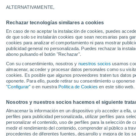
25°
ALTERNATIVAMENTE,
Rechazar tecnologías similares a cookies
Noroeste
En caso de no aceptar la instalación de cookies, puedes accede
Sensación de 26°
9
-
22 km/
de que solo se instalarán cookies que sean necesarias para garan
cookies para analizar el comportamiento ni para mostrar publici
publicidad general no personalizada. Puedes rechazar la instala
abono pulsando el botón "Rechazar".
Tiempo 1 - 7 días
Mapa de temperatura
Radar de ll
Con su consentimiento, nosotros y
nuestros socios
usamos cooki
almacenar, acceder y procesar datos personales como su visita e
cookies. Es posible que algunos proveedores traten tus datos pe
oponerte. Para ello, puede retirar su consentimiento u oponerse
Mañana
Sábado
D
Hoy
"Configurar"
o en nuestra
Política de Cookies
en este sitio web.
7 Ago
8 Ago
6 Ago
Nosotros y nuestros socios hacemos el siguiente trata
Almacenar la información en un dispositivo y/o acceder a ella, 
30%
perfiles para publicidad personalizada, utilizar perfiles para sele
0.4 mm
personalizar el contenido, uso de perfiles para la selección de c
32°
/
16°
36°
/
18°
29°
/
18°
medir el rendimiento del contenido, comprender al público a tra
procedentes de diferentes fuentes, desarrollo y mejora de los se