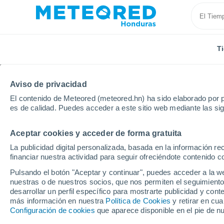
T
Aviso de privacidad
El contenido de Meteored (meteored.hn) ha sido elaborado por p
es de calidad. Puedes acceder a este sitio web mediante las si
Aceptar cookies y acceder de forma gratuita
Inicio
Francia
Nueva Aquitania
Lot y Garona
La publicidad digital personalizada, basada en la información r
financiar nuestra actividad para seguir ofreciéndote contenido c
Tiempo en Monflanqui
Pulsando el botón "Aceptar y continuar", puedes acceder a la w
nuestras o de nuestros socios, que nos permiten el seguimiento
20:43
Jueves
desarrollar un perfil específico para mostrarte publicidad y co
más información en nuestra
Política de Cookies
y retirar en cu
Configuración de cookies
que aparece disponible en el pie de n
Soleado