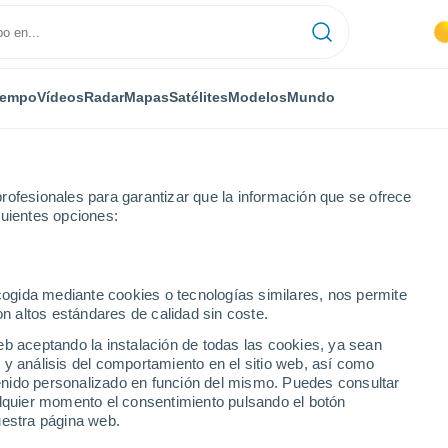
iempo
Vídeos
Radar
Mapas
Satélites
Modelos
Mundo
rofesionales para garantizar que la información que se ofrece
guientes opciones:
Monflanquin
ecogida mediante cookies o tecnologías similares, nos permite
on altos estándares de calidad sin coste.
n
eb aceptando la instalación de todas las cookies, ya sean
 y análisis del comportamiento en el sitio web, así como
...
ntenido personalizado en función del mismo. Puedes consultar
alquier momento el consentimiento pulsando el botón
Por hora
uestra página web.
Cielos despejados en las
próximas horas