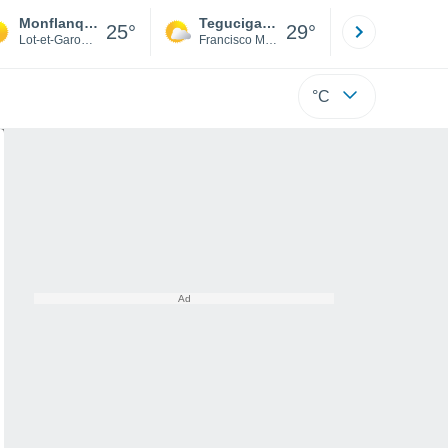
Monflanquin
Tegucigalpa
San Pedr
25°
29°
Lot-et-Garonne
Francisco Morazán
Cortés
°C