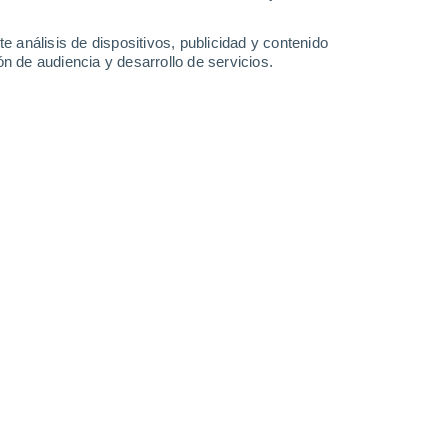
-
39
km/h
6
-
19
km/h
10
-
23
km/h
9
-
24
km/h
e análisis de dispositivos, publicidad y contenido
n de audiencia y desarrollo de servicios.
osto
uboso
Noroeste
3 Medio
13
-
30 km/h
FPS:
6-10
Noroeste
2 Bajo
13
-
28 km/h
FPS:
no
Noroeste
1 Bajo
13
-
28 km/h
FPS:
no
Noroeste
0 Bajo
12
-
26 km/h
FPS:
no
Noroeste
0 Bajo
9
-
22 km/h
FPS:
no