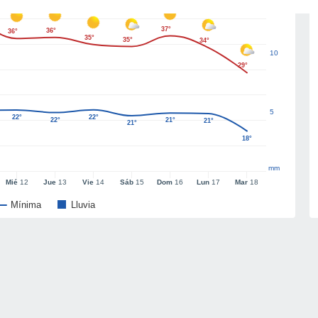
37°
36°
36°
35°
35°
34°
10
29°
5
22°
22°
22°
21°
21°
21°
18°
mm
Mié
12
Jue
13
Vie
14
Sáb
15
Dom
16
Lun
17
Mar
18
Mínima
Lluvia