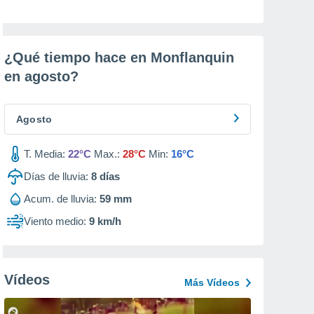
¿Qué tiempo hace en Monflanquin
en
agosto
?
Agosto
T. Media:
22°C
Max.:
28°C
Min:
16°C
Días de lluvia:
8
días
Acum. de lluvia:
59 mm
Viento medio:
9 km/h
Vídeos
Más Vídeos