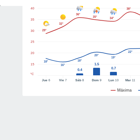
40
38°
36°
35°
34°
35
32°
29°
30
25
22°
20
20°
19°
18°
18°
1.5
15
16°
0.7
0.4
°C
Jue
6
Vie
7
Sáb
8
Dom
9
Lun
10
Mar
11
Máxima