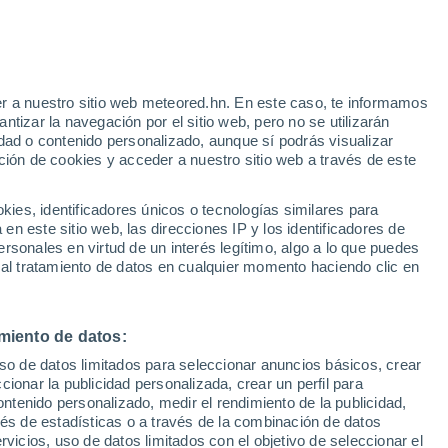
r a nuestro sitio web meteored.hn. En este caso, te informamos
h
tizar la navegación por el sitio web, pero no se utilizarán
dad o contenido personalizado, aunque sí podrás visualizar
ción de cookies y acceder a nuestro sitio web a través de este
uvia
Satélites
Modelos
es, identificadores únicos o tecnologías similares para
n este sitio web, las direcciones IP y los identificadores de
rsonales en virtud de un interés legítimo, algo a lo que puedes
 al tratamiento de datos en cualquier momento haciendo clic en
omingo
Lunes
Martes
Miércoles
9 Ago
10 Ago
11 Ago
12 Ago
miento de datos:
uso de datos limitados para seleccionar anuncios básicos, crear
70%
60%
ccionar la publicidad personalizada, crear un perfil para
1.5 mm
0.7 mm
ontenido personalizado, medir el rendimiento de la publicidad,
35°
/
20°
34°
/
19°
38°
/
22°
36°
/
22°
vés de estadísticas o a través de la combinación de datos
rvicios, uso de datos limitados con el objetivo de seleccionar el