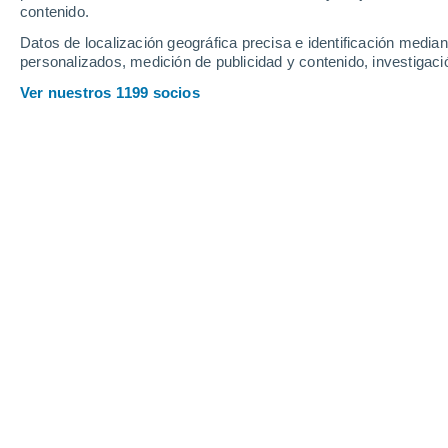
contenido.
8
-
22
km/h
9
-
22
km/h
13
14
-
31
km/h
Datos de localización geográfica precisa e identificación mediant
personalizados, medición de publicidad y contenido, investigació
Tiempo en Monflanquin hoy
, 6 de ag
Ver nuestros 1199 socios
Parcialmente n
28°
17:00
Sensación T.
28°
Nubes y claros
28°
18:00
Sensación T.
28°
Soleado
28°
19:00
Sensación T.
28°
Soleado
27°
20:00
Sensación T.
27°
Soleado
25°
21:00
Sensación T.
26°