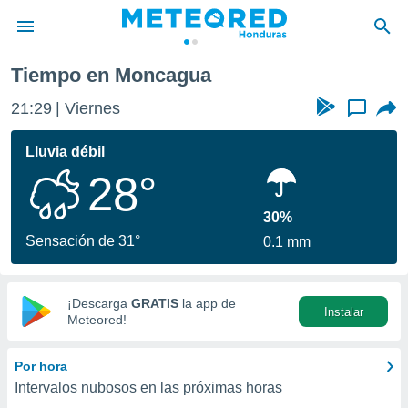
Tiempo en Moncagua
privacidad
21:29
Viernes
...
o de
n) ha sido
Lluvia débil
or
28°
es para
ue la
 que se
30%
e calidad.
Sensación de 31°
0.1 mm
eder a este
ediante las
opciones:
¡Descarga
GRATIS
la app de
Instalar
ookies y
Meteored!
e forma
Por hora
d digital
Intervalos nubosos en las próximas horas
ada, basada