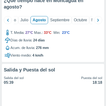
¿Qué tiempo hace en Moncagua en
ados con el
 seleccionar
agosto
?
o.
calización
yo
Junio
Julio
Agosto
Septiembre
Octubre
Noviemb
precisa e
ión mediante
T. Media:
27°C
Max.:
33°C
Min:
23°C
, publicidad
Días de lluvia:
24
días
dos,
Acum. de lluvia:
276 mm
 publicidad
,
Viento medio:
4 km/h
ón de
 desarrollo
s.
Salida y Puesta del sol
tros 1199
Salida del sol
Puesta del sol
ios
05:39
18:18