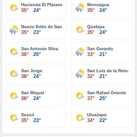
Hacienda El Platanar
Moncagua
35°
24°
35°
24°
Nuevo Edén de San Juan
Quelepa
35°
23°
35°
24°
San Antonio Silva
San Gerardo
36°
25°
33°
21°
San Jorge
San Luis de la Reina
36°
24°
32°
21°
San Miquel
San Rafael Oriente
36°
24°
37°
25°
Sesori
Uluazapa
35°
23°
34°
22°