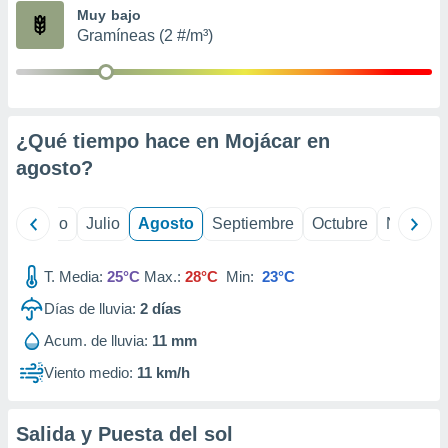
ados con el
Muy bajo
 seleccionar
Gramíneas (2 #/m³)
o.
calización
precisa e
ión mediante
¿Qué tiempo hace en Mojácar en
, publicidad
agosto
?
dos,
 publicidad
,
yo
Junio
Julio
Agosto
Septiembre
Octubre
Noviemb
ón de
 desarrollo
T. Media:
25°C
Max.:
28°C
Min:
23°C
s.
Días de lluvia:
2
días
tros 1199
ios
Acum. de lluvia:
11 mm
Viento medio:
11 km/h
Salida y Puesta del sol