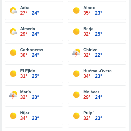
Adra
Albox
27°
24°
35°
23°
Almería
Berja
29°
24°
32°
25°
Carboneras
Chirivel
30°
24°
32°
22°
El Ejido
Huércal-Overa
31°
25°
34°
23°
María
Mojácar
32°
20°
29°
24°
Níjar
Pulpí
34°
23°
32°
23°