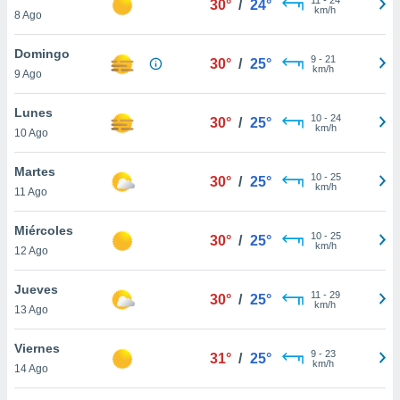
30°
/
24°
ublicidad y
km/h
8 Ago
do en
Domingo
 mismo.
9
-
21
30°
/
25°
km/h
sultar más
9 Ago
 en nuestra
 Cookies
y
Lunes
10
-
24
30°
/
25°
ualquier
km/h
10 Ago
ento
Martes
 botón
10
-
25
30°
/
25°
km/h
11 Ago
ación de
kies
 disponible
Miércoles
10
-
25
30°
/
25°
e nuestra
km/h
12 Ago
.
Jueves
IVAMENTE,
11
-
29
30°
/
25°
km/h
13 Ago
as
Viernes
9
-
23
31°
/
25°
 a cookies
km/h
14 Ago
 no aceptar