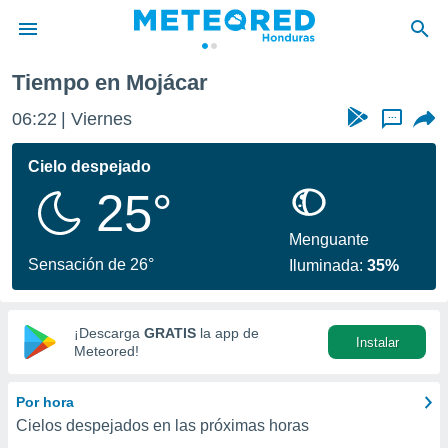
Tiempo en Mojácar
privacidad
06:22
Viernes
...
o de
n) ha sido
Cielo despejado
or
25°
es para
ue la
 que se
Menguante
e calidad.
Sensación de 26°
Iluminada:
35%
eder a este
ediante las
opciones:
¡Descarga
GRATIS
la app de
Instalar
ookies y
Meteored!
e forma
Por hora
d digital
Cielos despejados en las próximas horas
ada, basada