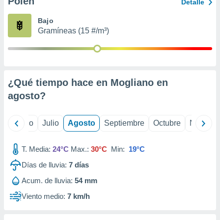
Polen
ados con el
Detalle
 seleccionar
o.
Bajo
Gramíneas (15 #/m³)
calización
precisa e
ión mediante
, publicidad
¿Qué tiempo hace en Mogliano en
dos,
agosto
?
 publicidad
,
ón de
yo
Junio
Julio
Agosto
Septiembre
Octubre
Noviemb
 desarrollo
s.
T. Media:
24°C
Max.:
30°C
Min:
19°C
tros 1199
ios
Días de lluvia:
7
días
Acum. de lluvia:
54 mm
Viento medio:
7 km/h