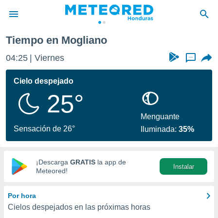
Tiempo en Mogliano
privacidad
04:25
Viernes
...
o de
n) ha sido
Cielo despejado
or
25°
es para
ue la
 que se
Menguante
e calidad.
Sensación de 26°
Iluminada:
35%
eder a este
ediante las
opciones:
¡Descarga
GRATIS
la app de
Instalar
ookies y
Meteored!
e forma
Por hora
d digital
Cielos despejados en las próximas horas
ada, basada