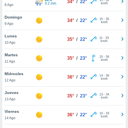
34°
/
22°
ublicidad y
0.2 mm
km/h
8 Ago
do en
Domingo
 mismo.
15
-
35
34°
/
22°
km/h
sultar más
9 Ago
 en nuestra
 Cookies
y
Lunes
11
-
33
35°
/
22°
ualquier
km/h
10 Ago
ento
Martes
 botón
15
-
36
35°
/
23°
km/h
11 Ago
ación de
kies
 disponible
Miércoles
14
-
36
36°
/
22°
e nuestra
km/h
12 Ago
.
Jueves
IVAMENTE,
13
-
34
35°
/
23°
km/h
13 Ago
as
Viernes
10
-
33
36°
/
22°
 a cookies
km/h
14 Ago
 no aceptar