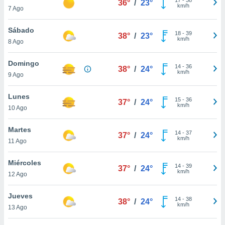
36°
/
23°
ublicidad y
km/h
7 Ago
do en
Sábado
 mismo.
18
-
39
38°
/
23°
km/h
sultar más
8 Ago
 en nuestra
 Cookies
y
Domingo
14
-
36
38°
/
24°
ualquier
km/h
9 Ago
ento
Lunes
 botón
15
-
36
37°
/
24°
km/h
10 Ago
ación de
kies
 disponible
Martes
14
-
37
37°
/
24°
e nuestra
km/h
11 Ago
.
Miércoles
IVAMENTE,
14
-
39
37°
/
24°
km/h
12 Ago
as
Jueves
14
-
38
38°
/
24°
 a cookies
km/h
13 Ago
 no aceptar