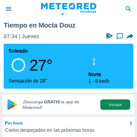
Tiempo en Mocta Douz
privacidad
07:34
Jueves
...
o de
n) ha sido
Soleado
or
27°
es para
ue la
 que se
Norte
e calidad.
Sensación de 28°
1
8 km/h
eder a este
ediante las
opciones:
¡Descarga
GRATIS
la app de
Instalar
ookies y
Meteored!
e forma
Por hora
d digital
Cielos despejados en las próximas horas
ada, basada