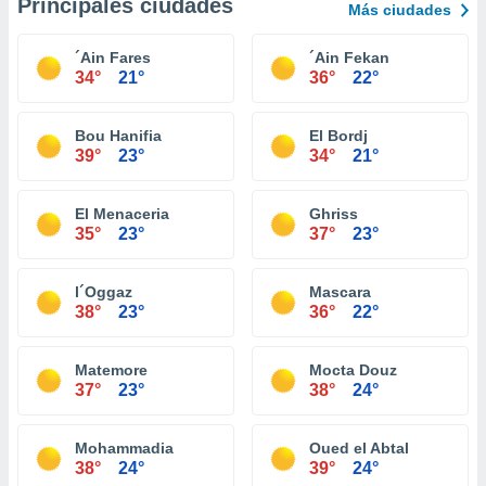
Principales ciudades
Más ciudades
´Ain Fares
´Ain Fekan
34°
21°
36°
22°
Bou Hanifia
El Bordj
39°
23°
34°
21°
El Menaceria
Ghriss
35°
23°
37°
23°
l´Oggaz
Mascara
38°
23°
36°
22°
Matemore
Mocta Douz
37°
23°
38°
24°
Mohammadia
Oued el Abtal
38°
24°
39°
24°