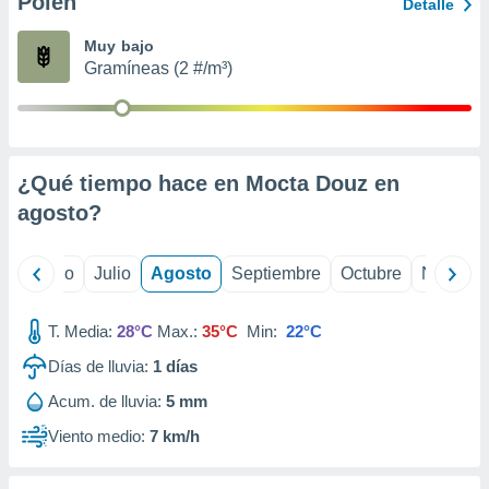
Polen
ados con el
Detalle
 seleccionar
o.
Muy bajo
Gramíneas (2 #/m³)
calización
precisa e
ión mediante
, publicidad
¿Qué tiempo hace en Mocta Douz en
dos,
agosto
?
 publicidad
,
ón de
yo
Junio
Julio
Agosto
Septiembre
Octubre
Noviemb
 desarrollo
s.
T. Media:
28°C
Max.:
35°C
Min:
22°C
tros 1199
ios
Días de lluvia:
1
días
Acum. de lluvia:
5 mm
Viento medio:
7 km/h