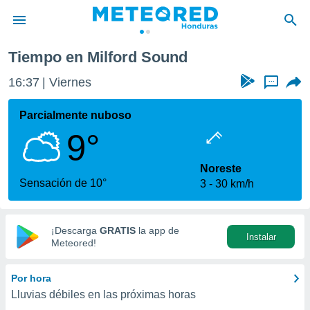
Tiempo en Milford Sound
privacidad
16:37
Viernes
...
o de
n) ha sido
Parcialmente nuboso
or
9°
es para
ue la
 que se
Noreste
e calidad.
Sensación de 10°
3
30 km/h
eder a este
ediante las
opciones:
¡Descarga
GRATIS
la app de
Instalar
ookies y
Meteored!
e forma
Por hora
d digital
Lluvias débiles en las próximas horas
ada, basada