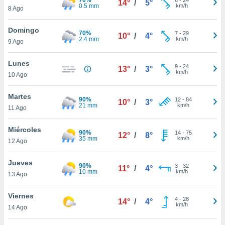
14°
/
5°
ublicidad y
0.5 mm
km/h
8 Ago
do en
Domingo
 mismo.
70%
7
-
29
10°
/
4°
2.4 mm
km/h
sultar más
9 Ago
 en nuestra
 Cookies
y
Lunes
9
-
24
13°
/
3°
ualquier
km/h
10 Ago
ento
Martes
 botón
90%
12
-
84
10°
/
3°
21 mm
km/h
11 Ago
ación de
kies
 disponible
Miércoles
90%
14
-
75
12°
/
8°
e nuestra
35 mm
km/h
12 Ago
.
Jueves
90%
IVAMENTE,
3
-
32
11°
/
4°
10 mm
km/h
13 Ago
as
Viernes
4
-
28
14°
/
4°
 a cookies
km/h
14 Ago
 no aceptar