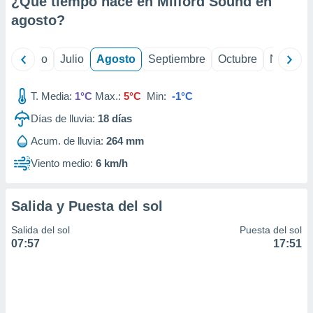
¿Qué tiempo hace en Milford Sound en
ados con el
 seleccionar
agosto
?
o.
calización
yo
Junio
Julio
Agosto
Septiembre
Octubre
Noviemb
precisa e
ión mediante
T. Media:
1°C
Max.:
5°C
Min:
-1°C
, publicidad
Días de lluvia:
18
días
dos,
Acum. de lluvia:
264 mm
 publicidad
,
Viento medio:
6 km/h
ón de
 desarrollo
s.
Salida y Puesta del sol
tros 1199
Salida del sol
Puesta del sol
ios
07:57
17:51