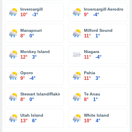
Invercargill
Invercargill Aerodrome
10°
-3°
9°
-4°
Manapouri
Milford Sound
8°
0°
11°
1°
Monkey Island
Niagara
12°
3°
11°
-4°
Oporo
Pahia
9°
-4°
11°
3°
Stewart Island/Rakiura
Te Anau
8°
0°
8°
1°
Utah Island
White Island
13°
6°
10°
4°