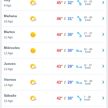
ublicidad y
21
-
41
45°
/
32°
km/h
9 Ago
do en
 mismo.
Mañana
20
-
40
46°
/
31°
sultar más
km/h
10 Ago
 en nuestra
 Cookies
y
Martes
17
-
37
ualquier
44°
/
30°
km/h
11 Ago
ento
 botón
Miércoles
22
-
46
44°
/
30°
ación de
km/h
12 Ago
kies
 disponible
Jueves
11
-
37
e nuestra
43°
/
29°
km/h
13 Ago
.
Viernes
IVAMENTE,
16
-
39
43°
/
29°
km/h
14 Ago
as
Sábado
7
-
28
42°
/
30°
 a cookies
km/h
15 Ago
 no aceptar