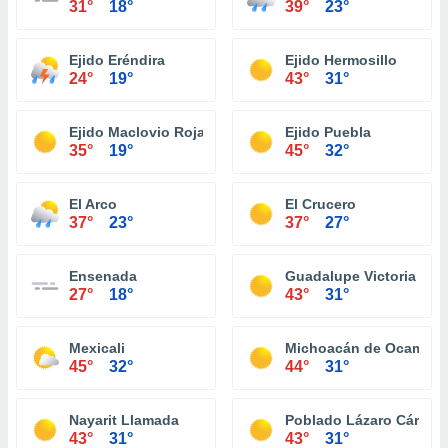
31°
18°
39°
23°
Ejido Eréndira
Ejido Hermosillo
24°
19°
43°
31°
Ejido Maclovio Rojas
Ejido Puebla
35°
19°
45°
32°
El Arco
El Crucero
37°
23°
37°
27°
Ensenada
Guadalupe Victoria (Km.
27°
18°
43°
31°
Mexicali
Michoacán de Ocampo
45°
32°
44°
31°
Nayarit Llamada
Poblado Lázaro Cárdena
43°
31°
43°
31°