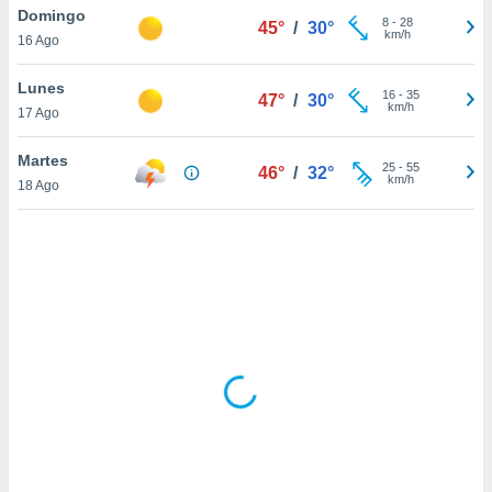
ón de
Domingo
8
-
28
45°
/
30°
uedes
km/h
16 Ago
uestro sitio
ed.hn. En
Lunes
te
16
-
35
47°
/
30°
km/h
 de que
17 Ago
talarán
e sean
Martes
25
-
55
46°
/
32°
para
km/h
18 Ago
a
por el sitio
o se
cookies para
nto ni para
licidad o
ado, aunque
sualizar
general no
ada. Puedes
 instalación
y acceder a
io web a