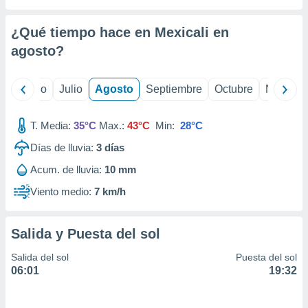
ados con el
 seleccionar
o.
¿Qué tiempo hace en Mexicali en
calización
agosto
?
precisa e
ión mediante
yo
Junio
Julio
Agosto
Septiembre
Octubre
Noviemb
, publicidad
T. Media:
35°C
Max.:
43°C
Min:
28°C
dos,
 publicidad
Días de lluvia:
3
días
,
ón de
Acum. de lluvia:
10 mm
 desarrollo
Viento medio:
7 km/h
s.
tros 1199
ios
Salida y Puesta del sol
Salida del sol
Puesta del sol
06:01
19:32