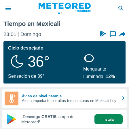
Tiempo en Mexicali
privacidad
23:01
Domingo
...
o de
n) ha sido
Cielo despejado
or
36°
es para
ue la
 que se
Menguante
e calidad.
Sensación de 39°
Iluminada:
12%
eder a este
ediante las
opciones:
Aviso de nivel naranja
Alerta importante por altas temperaturas en Mexicali hoy
ookies y
e forma
¡Descarga
GRATIS
la app de
Instalar
d digital
Meteored!
ada, basada