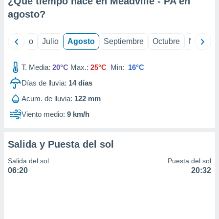
¿Qué tiempo hace en Meadville - PA en
ados con el
 seleccionar
agosto
?
o.
calización
yo
Junio
Julio
Agosto
Septiembre
Octubre
Noviemb
precisa e
ión mediante
T. Media:
20°C
Max.:
25°C
Min:
16°C
, publicidad
Días de lluvia:
14
días
dos,
Acum. de lluvia:
122 mm
 publicidad
,
Viento medio:
9 km/h
ón de
 desarrollo
s.
Salida y Puesta del sol
tros 1199
Salida del sol
Puesta del sol
ios
06:20
20:32