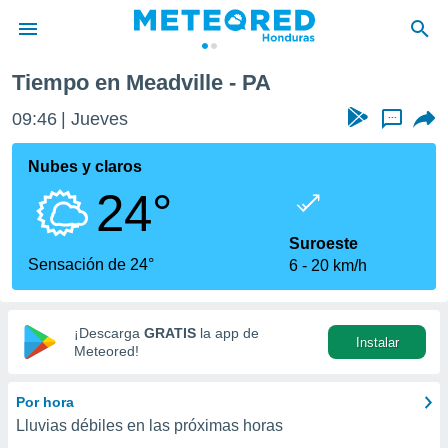
Tiempo en Meadville - PA
privacidad
09:46
Jueves
...
o de
n) ha sido
Nubes y claros
or
24°
es para
ue la
 que se
Suroeste
e calidad.
Sensación de 24°
6
20 km/h
eder a este
ediante las
opciones:
¡Descarga
GRATIS
la app de
Instalar
ookies y
Meteored!
e forma
Por hora
d digital
Lluvias débiles en las próximas horas
ada, basada