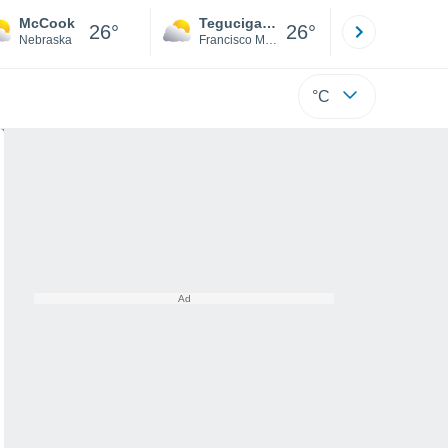
McCook
Tegucigalpa
San Pedr
26°
26°
Nebraska
Francisco Morazán
Cortés
°C