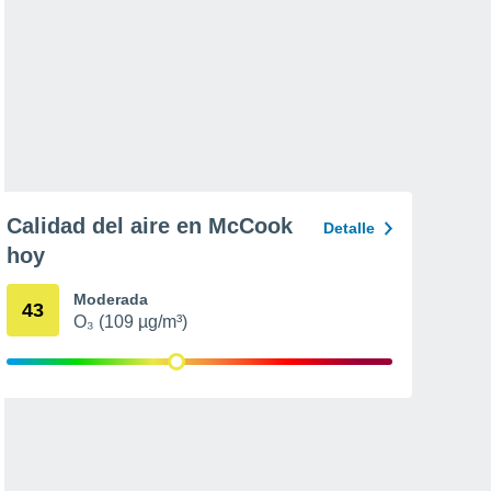
Calidad del aire en McCook
Detalle
hoy
Moderada
43
O₃ (109 µg/m³)