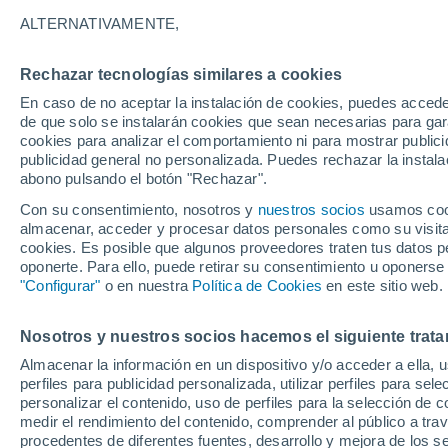
24°
ALTERNATIVAMENTE,
Rechazar tecnologías similares a cookies
Noreste
En caso de no aceptar la instalación de cookies, puedes accede
Sensación de 24°
2
-
16 km/
de que solo se instalarán cookies que sean necesarias para garan
cookies para analizar el comportamiento ni para mostrar publici
publicidad general no personalizada. Puedes rechazar la instala
abono pulsando el botón "Rechazar".
Tiempo 1 - 7 días
Mapa de nubosidad
Radar de llu
Con su consentimiento, nosotros y
nuestros socios
usamos cooki
almacenar, acceder y procesar datos personales como su visita e
cookies. Es posible que algunos proveedores traten tus datos pe
oponerte. Para ello, puede retirar su consentimiento u oponerse
Mañana
Domingo
Hoy
"Configurar"
o en nuestra
Política de Cookies
en este sitio web.
8 Ago
9 Ago
7 Ago
Nosotros y nuestros socios hacemos el siguiente trata
Almacenar la información en un dispositivo y/o acceder a ella, 
30%
perfiles para publicidad personalizada, utilizar perfiles para sele
0.2 mm
personalizar el contenido, uso de perfiles para la selección de c
37°
/
21°
36°
/
20°
31°
/
19°
medir el rendimiento del contenido, comprender al público a tra
procedentes de diferentes fuentes, desarrollo y mejora de los se