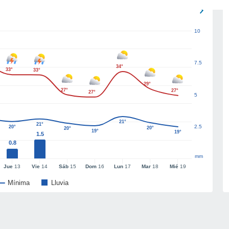
10
7.5
34°
33°
33°
29°
27°
27°
27°
5
21°
21°
2.5
20°
20°
20°
19°
19°
1.5
0.8
mm
Jue
13
Vie
14
Sáb
15
Dom
16
Lun
17
Mar
18
Mié
19
Mínima
Lluvia