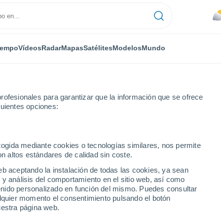
iempo
Vídeos
Radar
Mapas
Satélites
Modelos
Mundo
rofesionales para garantizar que la información que se ofrece
guientes opciones:
ook
ecogida mediante cookies o tecnologías similares, nos permite
on altos estándares de calidad sin coste.
E
eb aceptando la instalación de todas las cookies, ya sean
 y análisis del comportamiento en el sitio web, así como
...
ntenido personalizado en función del mismo. Puedes consultar
alquier momento el consentimiento pulsando el botón
Por hora
uestra página web.
Cielos nubosos en las próximas
horas