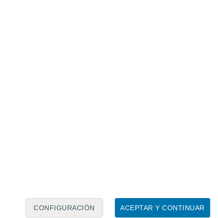
Calendario lunar
Lun
Mar
Mié
Jue
Vie
Sáb
Dom
7
8
9
10
11
12
13
14
15
16
17
18
19
20
CONFIGURACIÓN
ACEPTAR Y CONTINUAR