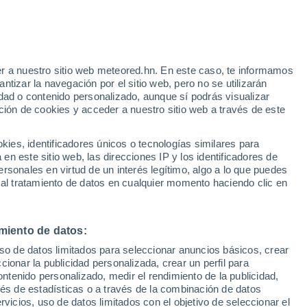
r a nuestro sitio web meteored.hn. En este caso, te informamos
h
tizar la navegación por el sitio web, pero no se utilizarán
dad o contenido personalizado, aunque sí podrás visualizar
ción de cookies y acceder a nuestro sitio web a través de este
via
Satélites
Modelos
es, identificadores únicos o tecnologías similares para
n este sitio web, las direcciones IP y los identificadores de
rsonales en virtud de un interés legítimo, algo a lo que puedes
 al tratamiento de datos en cualquier momento haciendo clic en
Lunes
Martes
Miércoles
Jueves
10 Ago
11 Ago
12 Ago
13 Ago
miento de datos:
uso de datos limitados para seleccionar anuncios básicos, crear
70%
70%
ccionar la publicidad personalizada, crear un perfil para
1.1 mm
0.8 mm
ontenido personalizado, medir el rendimiento de la publicidad,
36°
/
24°
36°
/
20°
36°
/
21°
33°
/
20°
vés de estadísticas o a través de la combinación de datos
rvicios, uso de datos limitados con el objetivo de seleccionar el