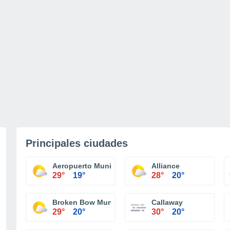
Principales ciudades
Aeropuerto Municial O'Neill
Alliance
29°
19°
28°
20°
Broken Bow Municipal Airport
Callaway
29°
20°
30°
20°