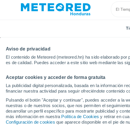
T
Aviso de privacidad
El contenido de Meteored (meteored.hn) ha sido elaborado por p
es de calidad. Puedes acceder a este sitio web mediante las si
Aceptar cookies y acceder de forma gratuita
Inicio
Estados Unidos
Estado de Nebraska
McC
La publicidad digital personalizada, basada en la información r
financiar nuestra actividad para seguir ofreciéndote contenido c
Tiempo en McCook - N
Pulsando el botón "Aceptar y continuar", puedes acceder a la w
nuestras o de nuestros socios, que nos permiten el seguimiento
10:29
Viernes
desarrollar un perfil específico para mostrarte publicidad y co
más información en nuestra
Política de Cookies
y retirar en cu
Configuración de cookies
que aparece disponible en el pie de n
Parcialmente nuboso