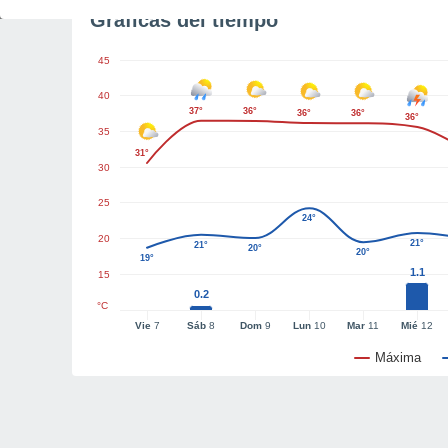
Gráficas del tiempo
45
40
37°
36°
36°
36°
36°
35
31°
30
25
24°
20
21°
21°
20°
20°
19°
1.1
15
0.2
°C
Vie
7
Sáb
8
Dom
9
Lun
10
Mar
11
Mié
12
Máxima