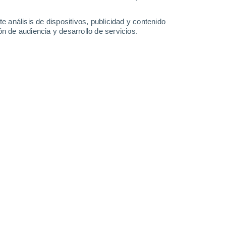
-
56
km/h
21
-
74
km/h
18
-
39
km/h
17
-
42
km/h
e análisis de dispositivos, publicidad y contenido
n de audiencia y desarrollo de servicios.
osto
uboso
Noreste
2 Bajo
2
-
16 km/h
FPS:
no
uboso
Noreste
4 Medio
7
-
18 km/h
FPS:
6-10
uboso
Noreste
6 Alto
12
-
26 km/h
FPS:
15-25
uboso
Noreste
7 Alto
15
-
31 km/h
FPS:
15-25
uboso
Noreste
7 Alto
17
-
34 km/h
FPS:
15-25