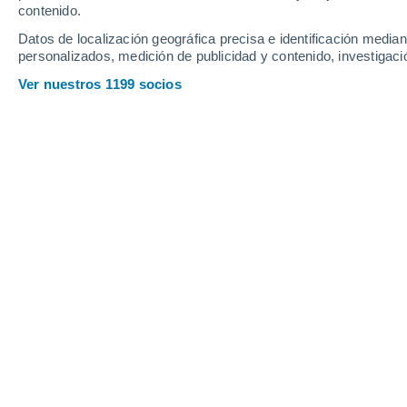
contenido.
26
-
47
km/h
28
-
47
km/h
28
17
-
34
km/h
Datos de localización geográfica precisa e identificación mediant
personalizados, medición de publicidad y contenido, investigació
Tiempo en McCook - NE hoy
, 7 de ag
Ver nuestros 1199 socios
Parcialmente n
24°
10:00
Sensación T.
24°
Parcialmente n
26°
11:00
Sensación T.
27°
Parcialmente n
27°
12:00
Sensación T.
29°
Parcialmente n
29°
13:00
Sensación T.
31°
Parcialmente n
29°
14:00
Sensación T.
32°