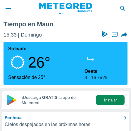
Tiempo en Maun
privacidad
15:33
Domingo
...
o de
n) ha sido
Soleado
or
26°
es para
ue la
 que se
Oeste
e calidad.
Sensación de 25°
3
16 km/h
eder a este
ediante las
opciones:
¡Descarga
GRATIS
la app de
Instalar
ookies y
Meteored!
e forma
Por hora
d digital
Cielos despejados en las próximas horas
ada, basada