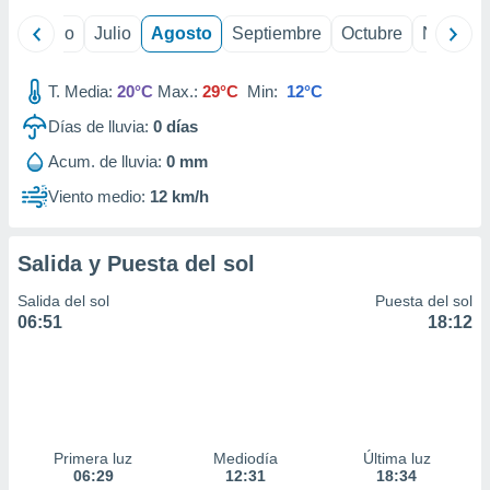
ados con el
 seleccionar
yo
Junio
Julio
Agosto
Septiembre
Octubre
Noviemb
o.
calización
T. Media:
20°C
Max.:
29°C
Min:
12°C
precisa e
ión mediante
Días de lluvia:
0
días
, publicidad
Acum. de lluvia:
0 mm
Viento medio:
12 km/h
dos,
 publicidad
,
Salida y Puesta del sol
ón de
 desarrollo
Salida del sol
Puesta del sol
s.
06:51
18:12
tros 1199
ios
Primera luz
Mediodía
Última luz
06:29
12:31
18:34