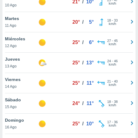
21°
/
10°
ublicidad y
km/h
10 Ago
do en
Martes
 mismo.
18
-
33
20°
/
5°
km/h
sultar más
11 Ago
 en nuestra
 Cookies
y
Miércoles
27
-
45
25°
/
6°
ualquier
km/h
12 Ago
ento
Jueves
 botón
24
-
46
25°
/
13°
km/h
13 Ago
ación de
kies
 disponible
Viernes
21
-
40
25°
/
11°
e nuestra
km/h
14 Ago
.
Sábado
IVAMENTE,
18
-
38
24°
/
11°
km/h
15 Ago
as
Domingo
17
-
36
25°
/
10°
 a cookies
km/h
16 Ago
 no aceptar