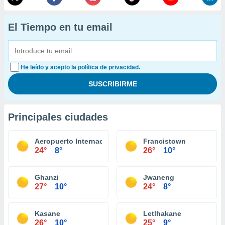
El Tiempo en tu email
He leído y acepto la política de privacidad.
Principales ciudades
Aeropuerto Internacional Sir Seretse Khama
Francistown
24°
8°
26°
10°
Ghanzi
Jwaneng
27°
10°
24°
8°
Kasane
Letlhakane
26°
10°
25°
9°