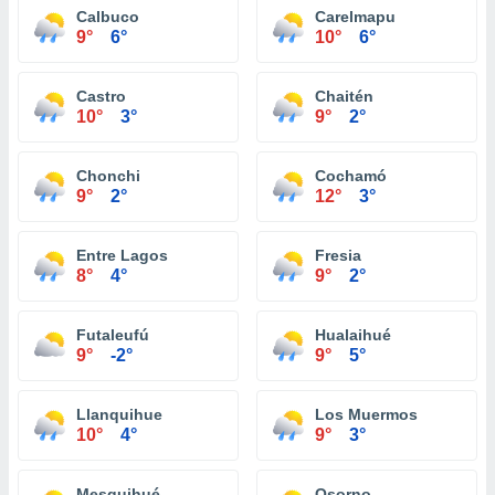
Calbuco
Carelmapu
9°
6°
10°
6°
Castro
Chaitén
10°
3°
9°
2°
Chonchi
Cochamó
9°
2°
12°
3°
Entre Lagos
Fresia
8°
4°
9°
2°
Futaleufú
Hualaihué
9°
-2°
9°
5°
Llanquihue
Los Muermos
10°
4°
9°
3°
Mesquihué
Osorno