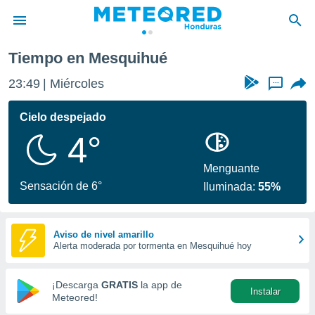
Tiempo en Mesquihué
privacidad
23:49
Miércoles
...
o de
n) ha sido
Cielo despejado
or
4°
es para
ue la
 que se
Menguante
e calidad.
Sensación de 6°
Iluminada:
55%
eder a este
ediante las
opciones:
Aviso de nivel amarillo
Alerta moderada por tormenta en Mesquihué hoy
ookies y
e forma
¡Descarga
GRATIS
la app de
Instalar
d digital
Meteored!
ada, basada