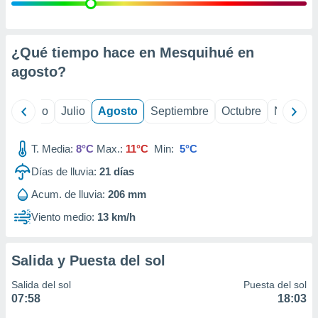
ados con el
 seleccionar
o.
calización
¿Qué tiempo hace en Mesquihué en
precisa e
agosto
?
ión mediante
, publicidad
yo
Junio
Julio
Agosto
Septiembre
Octubre
Noviemb
dos,
 publicidad
T. Media:
8°C
Max.:
11°C
Min:
5°C
,
Días de lluvia:
21
días
ón de
 desarrollo
Acum. de lluvia:
206 mm
s.
Viento medio:
13 km/h
tros 1199
ios
Salida y Puesta del sol
Salida del sol
Puesta del sol
07:58
18:03