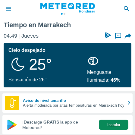
Tiempo en Marrakech
privacidad
04:49
Jueves
...
o de
n) ha sido
Cielo despejado
or
25°
es para
ue la
 que se
Menguante
e calidad.
Sensación de 26°
Iluminada:
46%
eder a este
ediante las
opciones:
Aviso de nivel amarillo
Alerta moderada por altas temperaturas en Marrakech hoy
ookies y
e forma
¡Descarga
GRATIS
la app de
Instalar
d digital
Meteored!
ada, basada