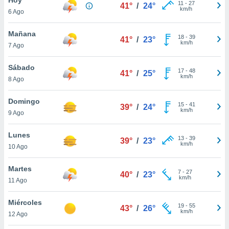
ublicidad y
11
-
27
41°
/
24°
km/h
6 Ago
do en
 mismo.
Mañana
18
-
39
41°
/
23°
sultar más
km/h
7 Ago
 en nuestra
 Cookies
y
Sábado
17
-
48
ualquier
41°
/
25°
km/h
8 Ago
ento
 botón
Domingo
15
-
41
39°
/
24°
ación de
km/h
9 Ago
kies
 disponible
Lunes
13
-
39
e nuestra
39°
/
23°
km/h
10 Ago
.
Martes
IVAMENTE,
7
-
27
40°
/
23°
km/h
11 Ago
as
Miércoles
19
-
55
43°
/
26°
 a cookies
km/h
12 Ago
 no aceptar