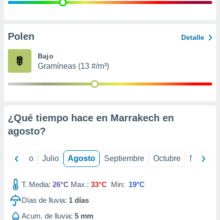
ados con el
 seleccionar
o.
calización
Polen
Detalle
precisa e
ión mediante
Bajo
Gramíneas (13 #/m³)
, publicidad
dos,
 publicidad
,
¿Qué tiempo hace en Marrakech en
ón de
 desarrollo
agosto
?
s.
tros 1199
yo
Junio
Julio
Agosto
Septiembre
Octubre
Noviemb
ios
T. Media:
26°C
Max.:
33°C
Min:
19°C
Días de lluvia:
1
días
Acum. de lluvia:
5 mm