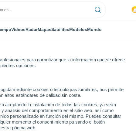
iempo
Vídeos
Radar
Mapas
Satélites
Modelos
Mundo
rofesionales para garantizar que la información que se ofrece
guientes opciones:
n
ecogida mediante cookies o tecnologías similares, nos permite
on altos estándares de calidad sin coste.
en
eb aceptando la instalación de todas las cookies, ya sean
 y análisis del comportamiento en el sitio web, así como
...
ntenido personalizado en función del mismo. Puedes consultar
alquier momento el consentimiento pulsando el botón
Por hora
uestra página web.
Lluvias débiles en las próximas
horas