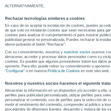
37°
ALTERNATIVAMENTE,
Rechazar tecnologías similares a cookies
Noroeste
En caso de no aceptar la instalación de cookies, puedes accede
Sensación de 35°
3
-
23 km/
de que solo se instalarán cookies que sean necesarias para garan
cookies para analizar el comportamiento ni para mostrar publici
publicidad general no personalizada. Puedes rechazar la instala
abono pulsando el botón "Rechazar".
Tiempo 1 - 7 días
Mapa de lluvia
Radar de lluvia
S
Con su consentimiento, nosotros y
nuestros socios
usamos cooki
almacenar, acceder y procesar datos personales como su visita e
cookies. Es posible que algunos proveedores traten tus datos pe
oponerte. Para ello, puede retirar su consentimiento u oponerse
Mañana
Martes
M
Hoy
"Configurar"
o en nuestra
Política de Cookies
en este sitio web.
10 Ago
11 Ago
9 Ago
Nosotros y nuestros socios hacemos el siguiente trata
Almacenar la información en un dispositivo y/o acceder a ella, 
80%
70%
40%
perfiles para publicidad personalizada, utilizar perfiles para sele
1 mm
2 mm
0.2 mm
personalizar el contenido, uso de perfiles para la selección de c
34°
/
23°
31°
/
21°
38°
/
24°
medir el rendimiento del contenido, comprender al público a tra
procedentes de diferentes fuentes, desarrollo y mejora de los se