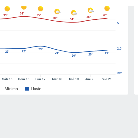
36°
35°
35°
35°
35°
34°
34°
5
2.5
23°
22°
22°
21°
21°
20°
20°
mm
Sáb
15
Dom
16
Lun
17
Mar
18
Mié
19
Jue
20
Vie
21
Mínima
Lluvia