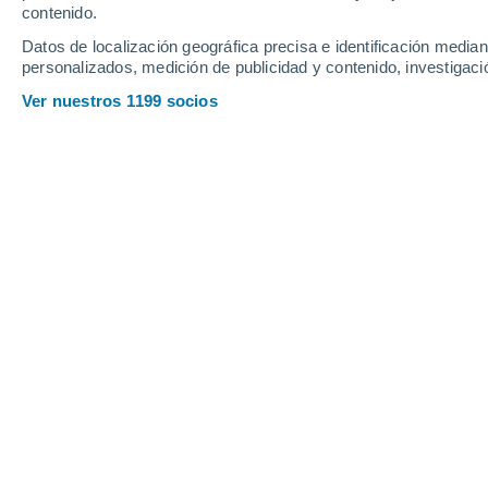
contenido.
13
-
38
km/h
13
-
33
km/h
14
25
-
57
km/h
Datos de localización geográfica precisa e identificación mediant
personalizados, medición de publicidad y contenido, investigació
Tiempo en Marmarashen hoy
, 9 de a
Ver nuestros 1199 socios
Nubes y claros
37°
17:00
Sensación T.
35°
Nubes y claros
34°
18:00
Sensación T.
33°
Nubes y claros
31°
19:00
Sensación T.
31°
Lluvia débil
30%
29°
20:00
0.2 mm
Sensación T.
29°
Nubes y claros
28°
21:00
Sensación T.
28°