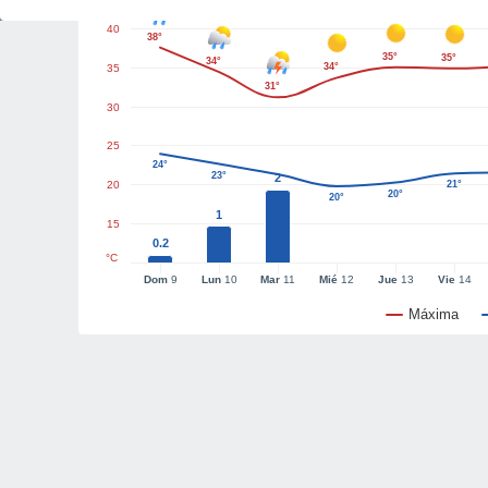
40
38°
35°
35°
34°
34°
35
31°
30
25
24°
23°
2
20
21°
20°
20°
1
15
0.2
°C
Dom
9
Lun
10
Mar
11
Mié
12
Jue
13
Vie
14
Máxima