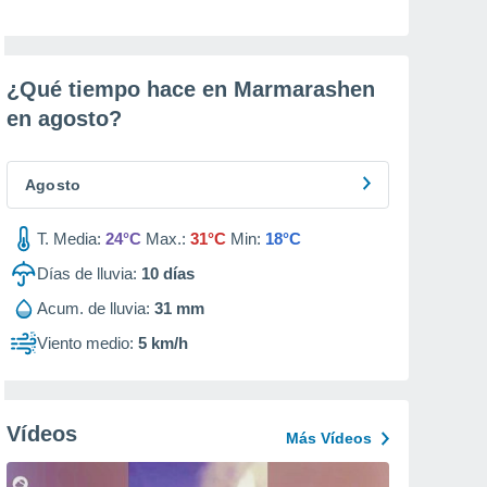
¿Qué tiempo hace en Marmarashen
en
agosto
?
Agosto
T. Media:
24°C
Max.:
31°C
Min:
18°C
Días de lluvia:
10
días
Acum. de lluvia:
31 mm
Viento medio:
5 km/h
Vídeos
Más Vídeos