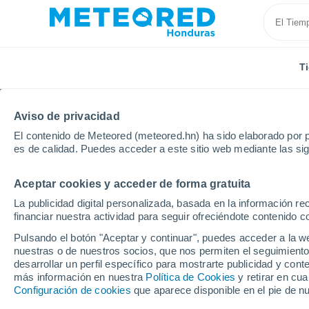
T
Aviso de privacidad
El contenido de Meteored (meteored.hn) ha sido elaborado por p
es de calidad. Puedes acceder a este sitio web mediante las si
Aceptar cookies y acceder de forma gratuita
Inicio
Armenia
Provincia de Ararat
Marmarashe
La publicidad digital personalizada, basada en la información r
financiar nuestra actividad para seguir ofreciéndote contenido c
Tiempo en Marmarash
Pulsando el botón "Aceptar y continuar", puedes acceder a la w
nuestras o de nuestros socios, que nos permiten el seguimiento
16:39
Domingo
desarrollar un perfil específico para mostrarte publicidad y co
más información en nuestra
Política de Cookies
y retirar en cu
Configuración de cookies
que aparece disponible en el pie de n
Nubes y claros