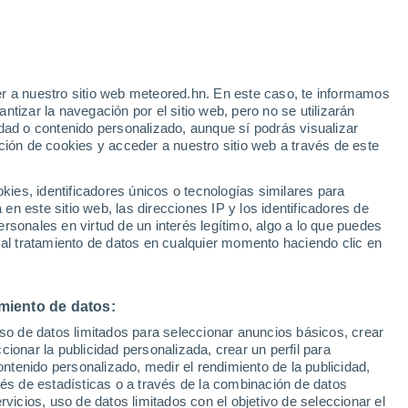
r a nuestro sitio web meteored.hn. En este caso, te informamos
h
tizar la navegación por el sitio web, pero no se utilizarán
dad o contenido personalizado, aunque sí podrás visualizar
ción de cookies y acceder a nuestro sitio web a través de este
atélites
Modelos
es, identificadores únicos o tecnologías similares para
n este sitio web, las direcciones IP y los identificadores de
rsonales en virtud de un interés legítimo, algo a lo que puedes
 al tratamiento de datos en cualquier momento haciendo clic en
iércoles
Jueves
Viernes
Sábado
12 Ago
13 Ago
14 Ago
15 Ago
miento de datos:
uso de datos limitados para seleccionar anuncios básicos, crear
ccionar la publicidad personalizada, crear un perfil para
ontenido personalizado, medir el rendimiento de la publicidad,
34°
/
20°
35°
/
20°
35°
/
21°
35°
/
22°
vés de estadísticas o a través de la combinación de datos
rvicios, uso de datos limitados con el objetivo de seleccionar el