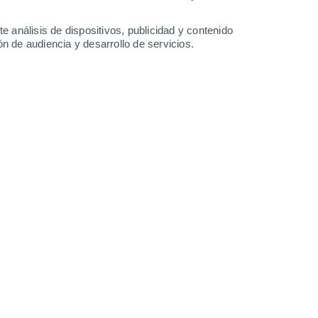
-
32
km/h
7
-
25
km/h
9
-
30
km/h
10
-
40
km/h
e análisis de dispositivos, publicidad y contenido
n de audiencia y desarrollo de servicios.
gosto
Noroeste
3 Medio
3
-
23 km/h
FPS:
6-10
Norte
1 Bajo
20
-
46 km/h
FPS:
no
Norte
0 Bajo
25
-
57 km/h
FPS:
no
Norte
0 Bajo
17
-
51 km/h
FPS:
no
Oeste
0 Bajo
16
-
41 km/h
FPS:
no