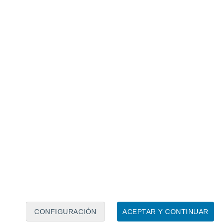
Calendario lunar
Lun
Mar
Mié
Jue
Vie
Sáb
Dom
9
10
11
12
13
14
15
16
17
18
19
20
21
22
CONFIGURACIÓN
ACEPTAR Y CONTINUAR
7.5