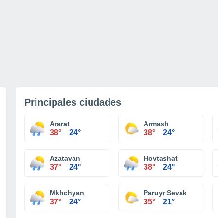
Principales ciudades
Ararat
Armash
38°
24°
38°
24°
Azatavan
Hovtashat
37°
24°
38°
24°
Mkhchyan
Paruyr Sevak
37°
24°
35°
21°