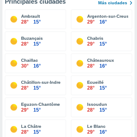
Principales ciudades
Más ciudades
Ambrault
Argenton-sur-Creuse
28°
15°
29°
16°
Buzançais
Chabris
28°
15°
29°
15°
Chaillac
Châteauroux
30°
16°
28°
16°
Châtillon-sur-Indre
Ecueillé
28°
15°
28°
15°
Eguzon-Chantôme
Issoudun
29°
15°
28°
15°
La Châtre
Le Blanc
28°
15°
29°
16°