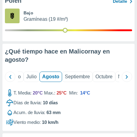
Polen
ados con el
Detalle
 seleccionar
o.
Bajo
Gramíneas (19 #/m³)
calización
precisa e
ión mediante
, publicidad
¿Qué tiempo hace en Malicornay en
dos,
agosto
?
 publicidad
,
ón de
yo
Junio
Julio
Agosto
Septiembre
Octubre
Noviemb
 desarrollo
s.
T. Media:
20°C
Max.:
25°C
Min:
14°C
tros 1199
ios
Días de lluvia:
10
días
Acum. de lluvia:
63 mm
Viento medio:
10 km/h