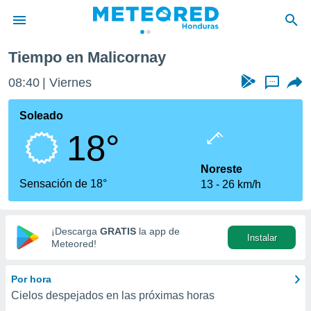
Tiempo en Malicornay
privacidad
08:40
Viernes
...
o de
n) ha sido
Soleado
or
18°
es para
ue la
 que se
Noreste
e calidad.
Sensación de 18°
13
26 km/h
eder a este
ediante las
opciones:
¡Descarga
GRATIS
la app de
Instalar
ookies y
Meteored!
e forma
Por hora
d digital
Cielos despejados en las próximas horas
ada, basada