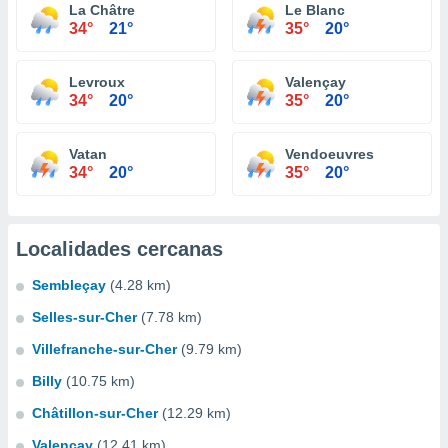
La Châtre
Le Blanc
34°
21°
35°
20°
Levroux
Valençay
34°
20°
35°
20°
Vatan
Vendoeuvres
34°
20°
35°
20°
Localidades cercanas
Sembleçay
(4.28 km)
Selles-sur-Cher
(7.78 km)
Villefranche-sur-Cher
(9.79 km)
Billy
(10.75 km)
Châtillon-sur-Cher
(12.29 km)
Valençay
(12.41 km)