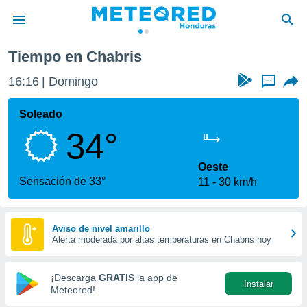
Tiempo en Chabris
privacidad
16:16
Domingo
...
o de
n) ha sido
Soleado
or
34°
es para
ue la
 que se
Oeste
e calidad.
Sensación de 33°
11
30 km/h
eder a este
ediante las
opciones:
Aviso de nivel amarillo
Alerta moderada por altas temperaturas en Chabris hoy
ookies y
e forma
¡Descarga
GRATIS
la app de
Instalar
d digital
Meteored!
ada, basada