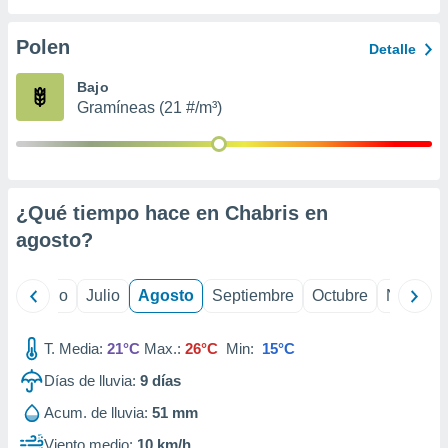
ados con el
 seleccionar
o.
Polen
Detalle
calización
Bajo
precisa e
Gramíneas (21 #/m³)
ión mediante
, publicidad
dos,
 publicidad
¿Qué tiempo hace en Chabris en
,
agosto
?
ón de
 desarrollo
s.
yo
Junio
Julio
Agosto
Septiembre
Octubre
Noviemb
tros 1199
ios
T. Media:
21°C
Max.:
26°C
Min:
15°C
Días de lluvia:
9
días
Acum. de lluvia:
51 mm
Viento medio:
10 km/h