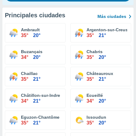
Principales ciudades
Más ciudades
Ambrault
Argenton-sur-Creuse
35°
20°
35°
21°
Buzançais
Chabris
34°
20°
35°
20°
Chaillac
Châteauroux
35°
21°
35°
21°
Châtillon-sur-Indre
Ecueillé
34°
21°
34°
20°
Eguzon-Chantôme
Issoudun
35°
21°
35°
20°