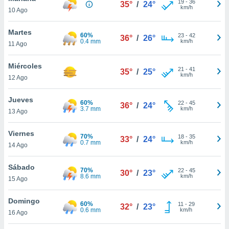
19
-
36
ublicidad y
35°
/
24°
km/h
10 Ago
do en
Martes
 mismo.
60%
23
-
42
36°
/
26°
0.4 mm
km/h
sultar más
11 Ago
 en nuestra
 Cookies
y
Miércoles
21
-
41
35°
/
25°
ualquier
km/h
12 Ago
ento
Jueves
 botón
60%
22
-
45
36°
/
24°
3.7 mm
km/h
ación de
13 Ago
kies
 disponible
Viernes
70%
18
-
35
33°
/
24°
e nuestra
0.7 mm
km/h
14 Ago
.
Sábado
IVAMENTE,
70%
22
-
45
30°
/
23°
8.6 mm
km/h
15 Ago
as
Domingo
60%
11
-
29
32°
/
23°
 a cookies
0.6 mm
km/h
16 Ago
 no aceptar