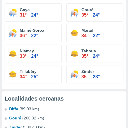
Gaya
Gouré
31°
24°
35°
24°
Mainé-Soroa
Maradi
36°
22°
34°
22°
Niamey
Tahoua
33°
24°
35°
24°
Tillabéry
Zinder
34°
25°
35°
23°
Localidades cercanas
Diffa
(89.03 km)
Gouré
(200.32 km)
Zinder
(330.43 km)