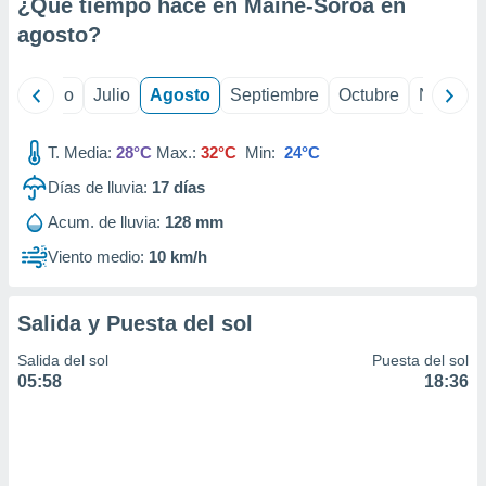
ados con el
¿Qué tiempo hace en Mainé-Soroa en
 seleccionar
agosto
?
o.
calización
yo
Junio
Julio
Agosto
Septiembre
Octubre
Noviemb
precisa e
ión mediante
T. Media:
28°C
Max.:
32°C
Min:
24°C
, publicidad
Días de lluvia:
17
días
dos,
 publicidad
Acum. de lluvia:
128 mm
,
Viento medio:
10 km/h
ón de
 desarrollo
s.
Salida y Puesta del sol
tros 1199
ios
Salida del sol
Puesta del sol
05:58
18:36