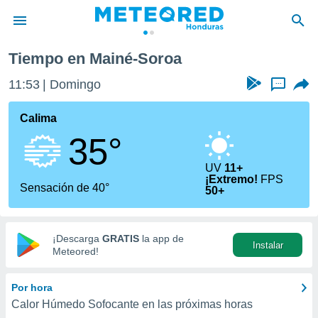
Tiempo en Mainé-Soroa
privacidad
11:53
Domingo
...
o de
n) ha sido
Calima
or
35°
es para
ue la
 que se
UV
11+
¡Extremo!
FPS
e calidad.
Sensación de 40°
50+
eder a este
ediante las
opciones:
¡Descarga
GRATIS
la app de
Instalar
ookies y
Meteored!
e forma
Por hora
d digital
Calor Húmedo Sofocante en las próximas horas
ada, basada