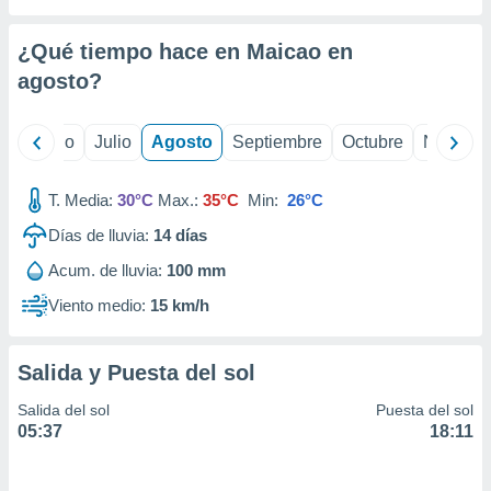
ados con el
 seleccionar
o.
¿Qué tiempo hace en Maicao en
calización
agosto
?
precisa e
ión mediante
yo
Junio
Julio
Agosto
Septiembre
Octubre
Noviemb
, publicidad
T. Media:
30°C
Max.:
35°C
Min:
26°C
dos,
 publicidad
Días de lluvia:
14
días
,
ón de
Acum. de lluvia:
100 mm
 desarrollo
Viento medio:
15 km/h
s.
tros 1199
ios
Salida y Puesta del sol
Salida del sol
Puesta del sol
05:37
18:11