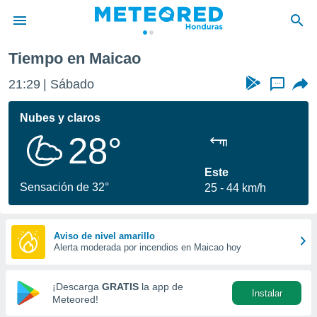
Tiempo en Maicao
privacidad
21:29
Sábado
...
o de
n) ha sido
Nubes y claros
or
28°
es para
ue la
 que se
Este
e calidad.
Sensación de 32°
25
44 km/h
eder a este
ediante las
opciones:
Aviso de nivel amarillo
Alerta moderada por incendios en Maicao hoy
ookies y
e forma
¡Descarga
GRATIS
la app de
Instalar
d digital
Meteored!
ada, basada