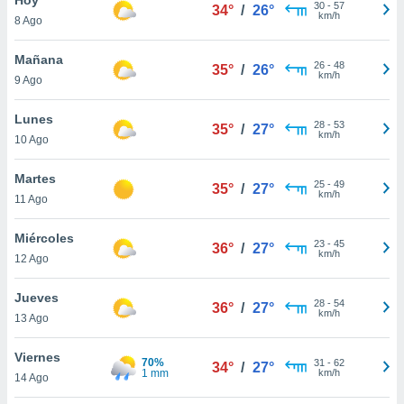
ublicidad y
30
-
57
34°
/
26°
km/h
8 Ago
do en
 mismo.
Mañana
26
-
48
35°
/
26°
sultar más
km/h
9 Ago
 en nuestra
 Cookies
y
Lunes
28
-
53
ualquier
35°
/
27°
km/h
10 Ago
ento
 botón
Martes
25
-
49
35°
/
27°
ación de
km/h
11 Ago
kies
 disponible
Miércoles
23
-
45
e nuestra
36°
/
27°
km/h
12 Ago
.
Jueves
IVAMENTE,
28
-
54
36°
/
27°
km/h
13 Ago
as
Viernes
70%
31
-
62
34°
/
27°
 a cookies
1 mm
km/h
14 Ago
 no aceptar