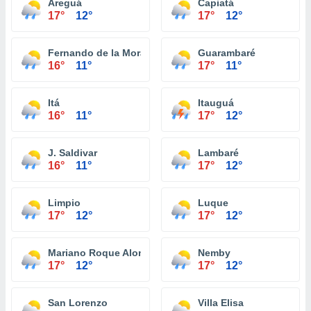
Areguá
Capiatá
17°
12°
17°
12°
Fernando de la Mora
Guarambaré
16°
11°
17°
11°
Itá
Itauguá
16°
11°
17°
12°
J. Saldivar
Lambaré
16°
11°
17°
12°
Limpio
Luque
17°
12°
17°
12°
Mariano Roque Alonso
Nemby
17°
12°
17°
12°
San Lorenzo
Villa Elisa