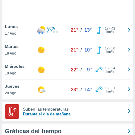
ste abono
 botón
.
Lunes
60%
17
-
42
21°
/
13°
nto,
0.2 mm
km/h
17 Ago
cios
Martes
kies,
12
-
30
21°
/
10°
km/h
18 Ago
ores únicos
as similares
nar,
Miércoles
13
-
34
22°
/
9°
rocesar
km/h
19 Ago
onales como
 este sitio
Jueves
recciones IP
13
-
31
23°
/
14°
km/h
20 Ago
ficadores de
 posible
s
Suben las temperaturas
 traten tus
Durante el dia de mañana
nales en
 interés
go a lo que
Gráficas del tiempo
nerte. Para