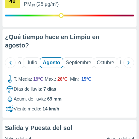
40
ados con el
PM₂₅ (25 µg/m³)
 seleccionar
o.
calización
precisa e
ión mediante
¿Qué tiempo hace en Limpio en
agosto
?
, publicidad
dos,
yo
Junio
Julio
Agosto
Septiembre
Octubre
Noviemb
 publicidad
,
ón de
T. Media:
19°C
Max.:
26°C
Min:
15°C
 desarrollo
s.
Días de lluvia:
7
días
tros 1199
Acum. de lluvia:
69 mm
ios
Viento medio:
14 km/h
Salida y Puesta del sol
Salida del sol
Puesta del sol