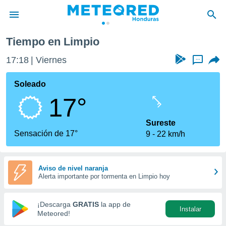
Tiempo en Limpio
privacidad
17:18
Viernes
...
o de
n) ha sido
Soleado
or
17°
es para
ue la
 que se
Sureste
e calidad.
Sensación de 17°
9
22 km/h
eder a este
ediante las
opciones:
Aviso de nivel naranja
Alerta importante por tormenta en Limpio hoy
ookies y
e forma
¡Descarga
GRATIS
la app de
Instalar
d digital
Meteored!
ada, basada